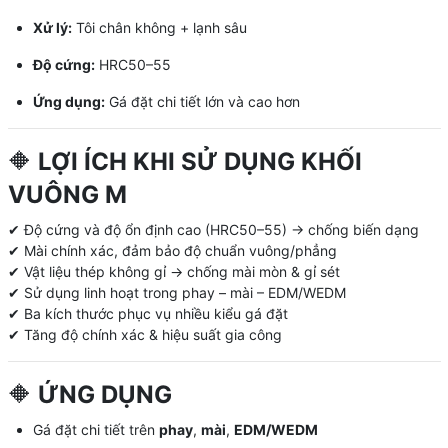
Xử lý:
Tôi chân không + lạnh sâu
Độ cứng:
HRC50–55
Ứng dụng:
Gá đặt chi tiết lớn và cao hơn
🔶
LỢI ÍCH KHI SỬ DỤNG KHỐI
VUÔNG M
✔ Độ cứng và độ ổn định cao (HRC50–55) → chống biến dạng
✔ Mài chính xác, đảm bảo độ chuẩn vuông/phẳng
✔ Vật liệu thép không gỉ → chống mài mòn & gỉ sét
✔ Sử dụng linh hoạt trong phay – mài – EDM/WEDM
✔ Ba kích thước phục vụ nhiều kiểu gá đặt
✔ Tăng độ chính xác & hiệu suất gia công
🔶
ỨNG DỤNG
Gá đặt chi tiết trên
phay
,
mài
,
EDM/WEDM