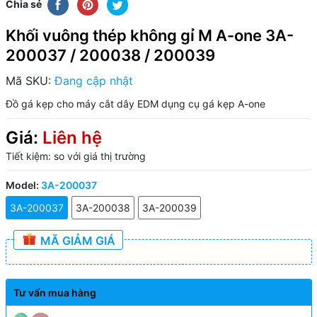
Chia sẻ
Khối vuông thép không gỉ M A-one 3A-
200037 / 200038 / 200039
Mã SKU:
Đang cập nhật
Đồ gá kẹp cho máy cắt dây EDM
dụng cụ gá kẹp A-one
Giá:
Liên hệ
Tiết kiệm:
so với giá thị trường
Model:
3A-200037
3A-200037
3A-200038
3A-200039
MÃ GIẢM GIÁ
Tư vấn mua hàng