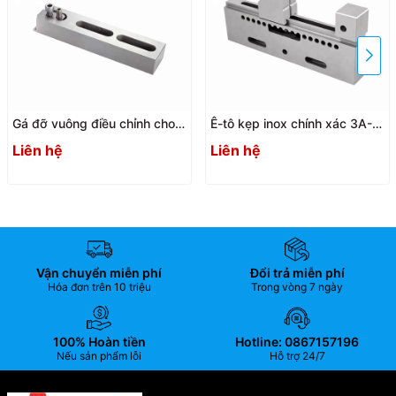
Gá đỡ vuông điều chỉnh cho
Ê-tô kẹp inox chính xác 3A-
máy cắt dây EDM 3A-
200016 / 3A-200017 / 3A-
Liên hệ
Liên hệ
200029 / 3A-200030
200018 / 3A-200019
Vận chuyển miễn phí
Đổi trả miễn phí
Hóa đơn trên 10 triệu
Trong vòng 7 ngày
100% Hoàn tiền
Hotline: 0867157196
Nếu sản phẩm lỗi
Hỗ trợ 24/7