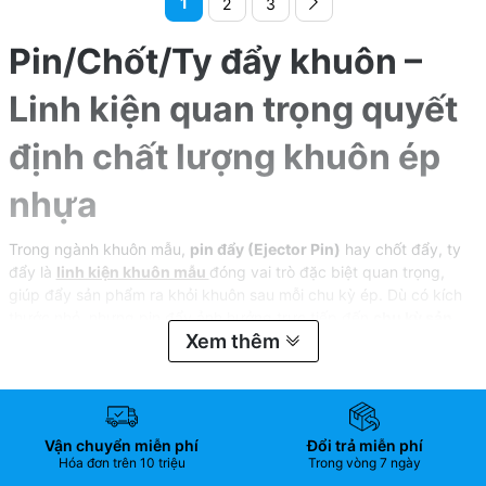
1
2
3
Pin/Chốt/Ty đẩy khuôn –
Linh kiện quan trọng quyết
định chất lượng khuôn ép
nhựa
Trong ngành khuôn mẫu,
pin đẩy (Ejector Pin)
hay chốt đẩy, ty
đẩy là
linh kiện khuôn mẫu
đóng vai trò đặc biệt quan trọng,
giúp đẩy sản phẩm ra khỏi khuôn sau mỗi chu kỳ ép. Dù có kích
thước nhỏ, nhưng pin đẩy ảnh hưởng trực tiếp đến
chu kỳ sản
Xem thêm
xuất, độ ổn định khuôn và chất lượng bề mặt sản phẩm
.
Vận chuyển miễn phí
Đổi trả miễn phí
Hóa đơn trên 10 triệu
Trong vòng 7 ngày