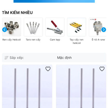
TÌM KIẾM NHIỀU
Ren cấy Helicoil
Taro ren cấy
Cam kẹp
Tay cấy ren
Ê-tô A-one
helicoil
Sắp xếp:
Mặc định