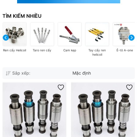
TÌM KIẾM NHIỀU
Ren cấy Helicoil
Taro ren cấy
Cam kẹp
Tay cấy ren
Ê-tô A-one
helicoil
Sắp xếp:
Mặc định