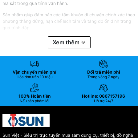
ma sát trong quá trình vận hành.
Sản phẩm giúp đảm bảo các tấm khuôn di chuyển chính xác theo
phương thẳng đứng, hạn chế lệch tâm và tăng độ ổn định trong
quá trình dập.
Tổng Kho hàng linh kiện khuôn mẫu Sun Việt
có đầy đủ sẵn các
Xem thêm
mẫu mã-size bộ dẫn hướng RB giao hàng nhanh 24/7
👉 Liên hệ ngay để được tư vấn và báo giá nhanh.
CÔNG TY TNHH THƯƠNG MẠI VÀ SẢN XUẤT SUN
Vận chuyển miễn phí
Đổi trả miễn phí
VIỆT
Hóa đơn trên 10 triệu
Trong vòng 7 ngày
Văn phòng: 22A Đức Diễn, P. Phú Diễn, TP. Hà Nội
Hotline: 0867.157.196/0964.892.035
100% Hoàn tiền
Hotline: 0867157196
Email: support@sunei.vn
Nếu sản phẩm lỗi
Hỗ trợ 24/7
Website: https://aisun.vn
Sun Việt - Siêu thị trực tuyến mua sắm dụng cụ, thiết bị, đồ nghề