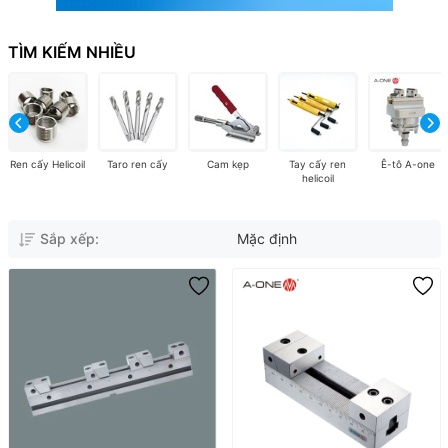
TÌM KIẾM NHIỀU
Ren cấy Helicoil
Taro ren cấy
Cam kẹp
Tay cấy ren
Ê-tô A-one
helicoil
Sắp xếp:
Mặc định