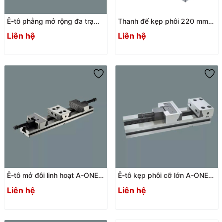
Ê-tô phẳng mở rộng đa trạm
Thanh đế kẹp phôi 220 mm
A-ONE 3A-110301 / 3A-
A-ONE 3A-110010
Liên hệ
Liên hệ
110302
Ê-tô mở đôi linh hoạt A-ONE
Ê-tô kẹp phôi cỡ lớn A-ONE
3A.30
3A-20 | Kẹp phôi lớn cho máy
Liên hệ
Liên hệ
CNC