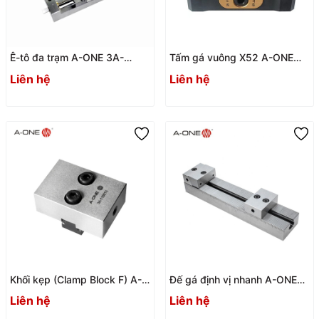
Ê-tô đa trạm A-ONE 3A-
Tấm gá vuông X52 A-ONE
110070 | CNC multistation
3A-110221 – Square Plate hệ
Liên hệ
Liên hệ
vise
Zero-Point
Khối kẹp (Clamp Block F) A-
Đế gá định vị nhanh A-ONE
ONE 3A-110013
3A-110011
Liên hệ
Liên hệ