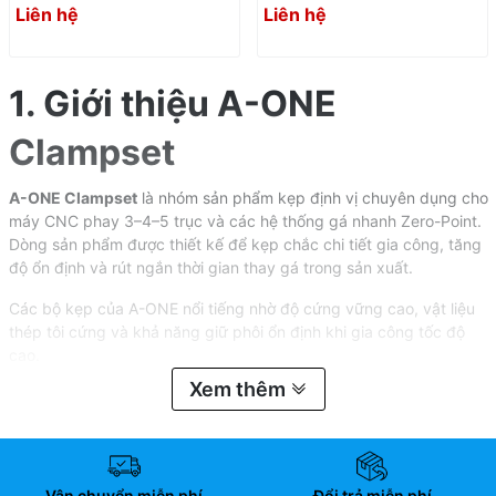
110222
Liên hệ
Liên hệ
1. Giới thiệu A-ONE
Clampset
A-ONE Clampset
là nhóm sản phẩm kẹp định vị chuyên dụng cho
máy CNC phay 3–4–5 trục và các hệ thống gá nhanh Zero-Point.
Dòng sản phẩm được thiết kế để kẹp chắc chi tiết gia công, tăng
độ ổn định và rút ngắn thời gian thay gá trong sản xuất.
Các bộ kẹp của A-ONE nổi tiếng nhờ độ cứng vững cao, vật liệu
thép tôi cứng và khả năng giữ phôi ổn định khi gia công tốc độ
cao.
Xem thêm
2. Đặc điểm nổi bật
⭐
Kẹp chắc chắn – độ ổn định
Vận chuyển miễn phí
Đổi trả miễn phí