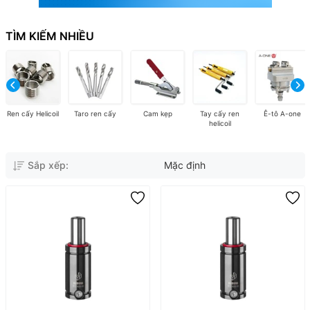
TÌM KIẾM NHIỀU
Ren cấy Helicoil
Taro ren cấy
Cam kẹp
Tay cấy ren
Ê-tô A-one
helicoil
Sắp xếp:
Mặc định