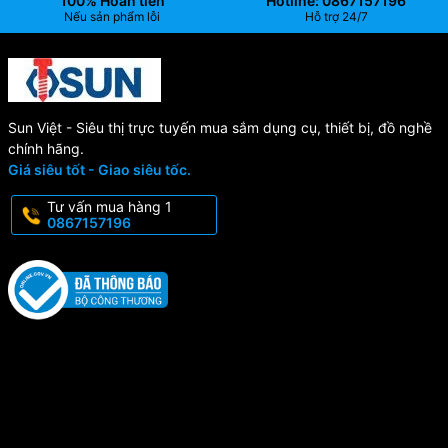
100% Hoàn tiền
Hotline: 0867157196
Nếu sản phẩm lỗi
Hỗ trợ 24/7
Lực ép lớn trên đơn vị diện tích tiếp xúc
Vận hành ổn định trên hành trình ép-dập khuôn
Tiết kiệm không gian lòng khuôn mà vẫn đảm bảo vận hành
Sun Việt - Siêu thị trực tuyến mua sắm dụng cụ, thiết bị, đồ nghề
Tuổi thọ cao, hoạt động ổn định, hiệu suất cao.
chính hãng.
Giá siêu tốt - Giao siêu tốc.
Ứng dụng:
Tư vấn mua hàng 1
0867157196
Khuôn dập liên hoàn (Progressive Die) đòi hỏi tốc độ cao.
Khuôn dập vuốt sâu (Drawing Die) cần lực chặn phôi (Blank
Holder) lớn và đều.
Hệ thống máy ép thủy lực, máy dập tốc độ cao.
Sun Việt – Đơn vị cung cấp Lò xo
khí Gas GSH uy tín
Sun Việt
chuyên cung cấp các dòng lò xo khí Gas đạt tiêu chuẩn