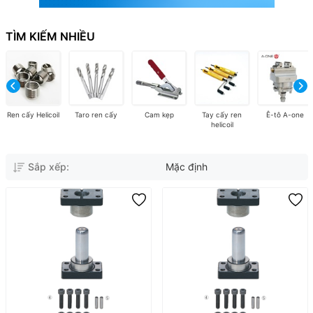
TÌM KIẾM NHIỀU
Ren cấy Helicoil
Taro ren cấy
Cam kẹp
Tay cấy ren
Ê-tô A-one
helicoil
Sắp xếp:
Mặc định