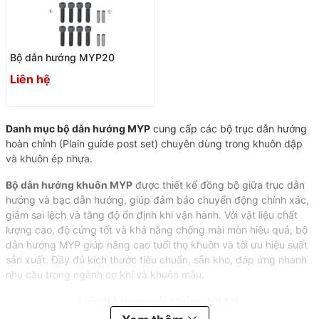
Bộ dẫn hướng MYP20
Liên hệ
Danh mục bộ dẫn hướng MYP
cung cấp các bộ trục dẫn hướng
hoàn chỉnh (Plain guide post set) chuyên dùng trong khuôn dập
và khuôn ép nhựa.
Bộ dẫn hướng khuôn MYP
được thiết kế đồng bộ giữa trục dẫn
hướng và bạc dẫn hướng, giúp đảm bảo chuyển động chính xác,
giảm sai lệch và tăng độ ổn định khi vận hành. Với vật liệu chất
lượng cao, độ cứng tốt và khả năng chống mài mòn hiệu quả, bộ
dẫn hướng MYP giúp nâng cao tuổi thọ khuôn và tối ưu hiệu suất
sản xuất. Đầy đủ kích thước tiêu chuẩn, sẵn kho, đáp ứng nhanh
nhu cầu trong ngành cơ khí và khuôn mẫu.
Liên hệ ngay với chúng tôi tại: