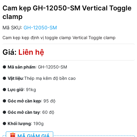
Cam kẹp GH-12050-SM Vertical Toggle
clamp
Mã SKU:
GH-12050-SM
Cam kẹp
kẹp định vị
toggle clamp
Vertical Toggle clamp
Giá:
Liên hệ
●
Mã sản phẩm
: GH-12050-SM
●
Vật liệu
:Thép mạ kẽm độ bền cao
●
Lực giữ
: 91kg
●
Góc mở cần kẹp
: 95 độ
●
Góc mở cần tay
: 60 độ
●
Khối lượng
: 190g
MÃ GIẢM GIÁ