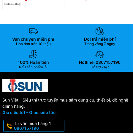
210.000₫
Vận chuyển miễn phí
Đổi trả miễn phí
Hóa đơn trên 10 triệu
Trong vòng 7 ngày
100% Hoàn tiền
Hotline: 0867157196
Nếu sản phẩm lỗi
Hỗ trợ 24/7
Sun Việt - Siêu thị trực tuyến mua sắm dụng cụ, thiết bị, đồ nghề
chính hãng.
Giá siêu tốt - Giao siêu tốc.
Tư vấn mua hàng 1
0867157196