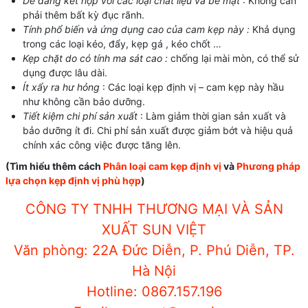
Dễ dàng kết hợp với các loại chất liệu và bề mặt
: Không cần
phải thêm bất kỳ đục rãnh.
Tính phổ biến và ứng dụng cao của cam kẹp này :
Khả dụng
trong các loại kéo, đẩy, kẹp gá , kéo chốt …
Kẹp chặt do có tính ma sát cao :
chống lại mài mòn, có thể sử
dụng được lâu dài.
Ít xẩy ra hư hỏng
: Các loại kẹp định vị – cam kẹp này hầu
như không cần bảo dưỡng.
Tiết kiệm chi phí sản xuất
: Làm giảm thời gian sản xuất và
bảo dưỡng ít đi. Chi phí sản xuất được giảm bớt và hiệu quả
chính xác công việc được tăng lên.
(Tìm hiểu thêm cách
Phân loại cam kẹp định vị
và
Phương pháp
lựa chọn kẹp định vị phù hợp
)
CÔNG TY TNHH THƯƠNG MẠI VÀ SẢN
XUẤT
SUN VIỆT
Văn phòng: 22A Đức Diễn, P. Phú Diễn, TP.
Hà Nội
Hotline: 0867.157.196