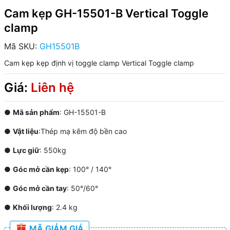
Cam kẹp GH-15501-B Vertical Toggle
clamp
Mã SKU:
GH15501B
Cam kẹp
kẹp định vị
toggle clamp
Vertical Toggle clamp
Giá:
Liên hệ
●
Mã sản phẩm
: GH-15501-B
●
Vật liệu
:Thép mạ kẽm độ bền cao
●
Lực giữ
: 550kg
●
Góc mở cần kẹp
: 100° / 140°
●
Góc mở cần tay
: 50°/60°
●
Khối lượng
: 2.4 kg
MÃ GIẢM GIÁ