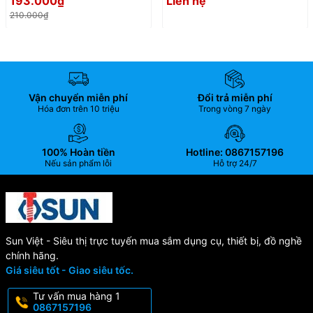
193.000₫
Liên hệ
210.000₫
Vận chuyển miễn phí
Đổi trả miễn phí
Hóa đơn trên 10 triệu
Trong vòng 7 ngày
100% Hoàn tiền
Hotline: 0867157196
Nếu sản phẩm lỗi
Hỗ trợ 24/7
Sun Việt - Siêu thị trực tuyến mua sắm dụng cụ, thiết bị, đồ nghề
chính hãng.
Giá siêu tốt - Giao siêu tốc.
Tư vấn mua hàng 1
0867157196