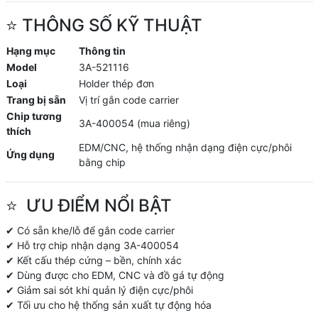
⭐ THÔNG SỐ KỸ THUẬT
Hạng mục
Thông tin
Model
3A-521116
Loại
Holder thép đơn
Trang bị sẵn
Vị trí gắn code carrier
Chip tương
3A-400054 (mua riêng)
thích
EDM/CNC, hệ thống nhận dạng điện cực/phôi
Ứng dụng
bằng chip
⭐
ƯU ĐIỂM NỔI BẬT
✔ Có sẵn khe/lỗ để gắn code carrier
✔ Hỗ trợ chip nhận dạng 3A-400054
✔ Kết cấu thép cứng – bền, chính xác
✔ Dùng được cho EDM, CNC và đồ gá tự động
✔ Giảm sai sót khi quản lý điện cực/phôi
✔ Tối ưu cho hệ thống sản xuất tự động hóa