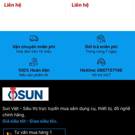
520124 | Steel holder
520119 U50 (Bộ 12 cái) |
Liên hệ
Liên hệ
Steel holder
Vận chuyển miễn phí
Đổi trả miễn phí
Hóa đơn trên 10 triệu
Trong vòng 7 ngày
100% Hoàn tiền
Hotline: 0867157196
Nếu sản phẩm lỗi
Hỗ trợ 24/7
Sun Việt - Siêu thị trực tuyến mua sắm dụng cụ, thiết bị, đồ nghề
chính hãng.
Giá siêu tốt - Giao siêu tốc.
Tư vấn mua hàng 1