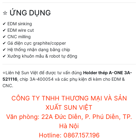
⭐ ỨNG DỤNG
✔ EDM sinking
✔ EDM wire cut
✔ CNC milling
✔ Gá điện cực graphite/copper
✔ Hệ thống nhận dạng bằng chip
✔ Xưởng khuôn mẫu & robot tự động
⭐Liên hệ Sun Việt để được tư vấn đúng
Holder thép A-ONE 3A-
521116
, chip 3A-400054 và các phụ kiện đi kèm cho EDM &
CNC.
CÔNG TY TNHH THƯƠNG MẠI VÀ SẢN
XUẤT SUN VIỆT
Văn phòng: 22A Đức Diễn, P. Phú Diễn, TP.
Hà Nội
Hotline: 0867.157.196