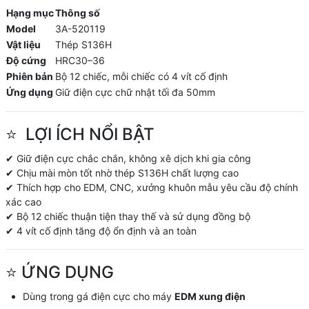
Hạng mục
Thông số
Model
3A-520119
Vật liệu
Thép S136H
Độ cứng
HRC30–36
Phiên bản
Bộ 12 chiếc, mỗi chiếc có 4 vít cố định
Ứng dụng
Giữ điện cực chữ nhật tối đa 50mm
⭐
LỢI ÍCH NỔI BẬT
✔ Giữ điện cực chắc chắn, không xê dịch khi gia công
✔ Chịu mài mòn tốt nhờ thép S136H chất lượng cao
✔ Thích hợp cho EDM, CNC, xưởng khuôn mẫu yêu cầu độ chính
xác cao
✔ Bộ 12 chiếc thuận tiện thay thế và sử dụng đồng bộ
✔ 4 vít cố định tăng độ ổn định và an toàn
⭐ ỨNG DỤNG
Dùng trong gá điện cực cho máy
EDM xung điện