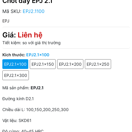
Chốt đẩy EPJ 2.1
Mã SKU:
EPJ2.1100
EPJ
Giá:
Liên hệ
Tiết kiệm:
so với giá thị trường
Kích thước:
EPJ2.1x100
EPJ2.1x100
EPJ2.1x150
EPJ2.1x200
EPJ2.1x250
EPJ2.1x300
Mã sản phẩm:
EPJ2.1
Đường kính D2.1
Chiều dài L: 100,150,200,250,300
Vật liệu: SKD61
Độ cứng: 40–45 HRC