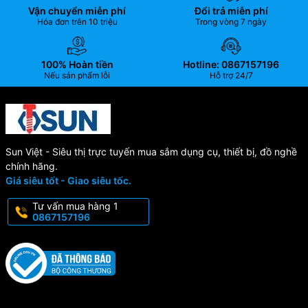
Vận chuyển miễn phí
Đổi trả miễn phí
Hóa đơn trên 10 triệu
Trong vòng 7 ngày
100% Hoàn tiền
Hotline: 0867157196
Nếu sản phẩm lỗi
Hỗ trợ 24/7
Sun Việt - Siêu thị trực tuyến mua sắm dụng cụ, thiết bị, đồ nghề
chính hãng.
Giá siêu tốt - Giao siêu tốc.
Tư vấn mua hàng 1
0867157196