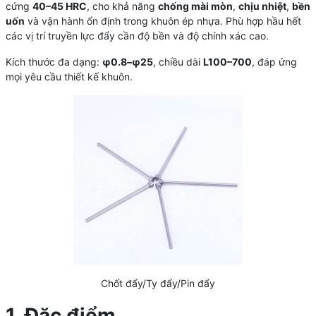
cứng
40–45 HRC
, cho khả năng
chống mài mòn
,
chịu nhiệt
,
bền
uốn
và vận hành ổn định trong khuôn ép nhựa. Phù hợp hầu hết
các vị trí truyền lực đẩy cần độ bền và độ chính xác cao.
Kích thước đa dạng:
φ0.8–φ25
, chiều dài
L100–700
, đáp ứng
mọi yêu cầu thiết kế khuôn.
Chốt đẩy/Ty đẩy/Pin đẩy
1. Đặc điểm