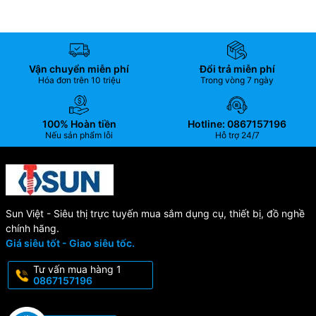
Vận chuyển miễn phí
Đổi trả miễn phí
Hóa đơn trên 10 triệu
Trong vòng 7 ngày
100% Hoàn tiền
Hotline: 0867157196
Nếu sản phẩm lỗi
Hỗ trợ 24/7
Sun Việt - Siêu thị trực tuyến mua sắm dụng cụ, thiết bị, đồ nghề
chính hãng.
Giá siêu tốt - Giao siêu tốc.
Tư vấn mua hàng 1
0867157196