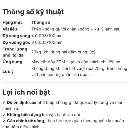
Thông số kỹ thuật
Hạng mục
Thông số
Vật liệu
Thép không gỉ, tôi chân không + xử lý lạnh sâu
Độ song song
≤ 0.003/100mm
Độ vuông góc
≤ 0.005/100mm
Trọng lượng
70kg (khi dùng hai dầm cùng lúc)
phôi tối đa
Ứng dụng
Máy cắt dây EDM – gá và cân chỉnh chi tiết lớn
Không dùng khi chi tiết vượt quá 70kg, tránh hỏng
Lưu ý
vít hoặc các bộ phận liên quan
Lợi ích nổi bật
✔
Độ ổn định cao
nhờ thép không gỉ đã qua xử lý cứng và mài
chính xác
✔
Không biến dạng
khi vận hành lâu dài
✔
Căn chỉnh dễ dàng
, thao tác trực quan theo nguyên lý chuẩn
của dầm điều chỉnh