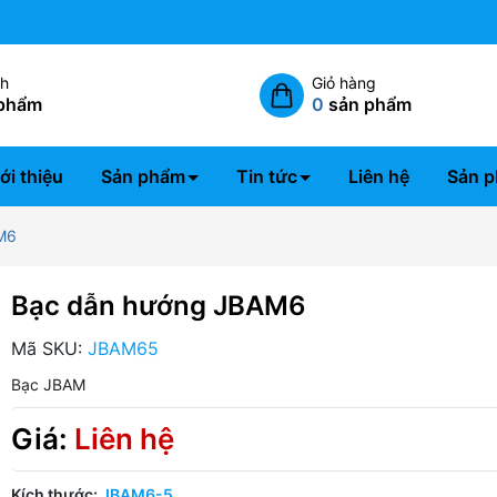
Miễn phí giao hàng nội thành 
ch
Giỏ hàng
phẩm
0
sản phẩm
ới thiệu
Sản phẩm
Tin tức
Liên hệ
Sản p
M6
Bạc dẫn hướng JBAM6
Mã SKU:
JBAM65
Bạc JBAM
Giá:
Liên hệ
Kích thước:
JBAM6-5