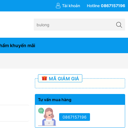
đơn hàng từ 10tr
Tài khoản
Hotline
0867157196
hẩm khuyến mãi
MÃ GIẢM GIÁ
Tư vấn mua hàng
0867157196