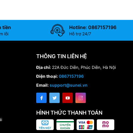
 tiền
Hotline: 0867157196
 lỗi
Hỗ trợ 24/7
THÔNG TIN LIÊN HỆ
Địa chỉ:
22A Đức Diễn, Phúc Diễn, Hà Nội
Điện thoại:
0867157196
Email:
support@sunei.vn
HÌNH THỨC THANH TOÁN
i