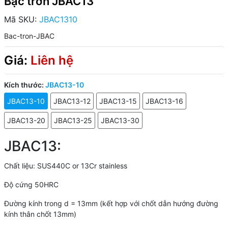
Bạc trơn JBAC13
Mã SKU:
JBAC1310
Bac-tron-JBAC
Giá:
Liên hệ
Kích thước:
JBAC13-10
JBAC13-10
JBAC13-12
JBAC13-15
JBAC13-16
JBAC13-20
JBAC13-25
JBAC13-30
JBAC13:
Chất liệu:
SUS440C or 13Cr stainless
Độ cứng 50HRC
Đường kính trong d = 13mm (kết hợp với chốt dẫn hướng đường
kính thân chốt 13mm)