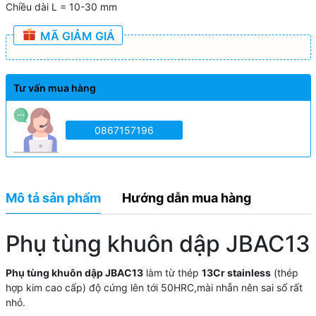
Chiều dài L = 10-30 mm
MÃ GIẢM GIÁ
Tư vấn mua hàng
0867157196
Mô tả sản phẩm
Hướng dẫn mua hàng
Phụ tùng khuôn dập JBAC13
Phụ tùng khuôn dập JBAC13
làm từ thép
13Cr stainless
(thép
hợp kim cao cấp) độ cứng lên tới 50HRC,mài nhẵn nên sai số rất
nhỏ.