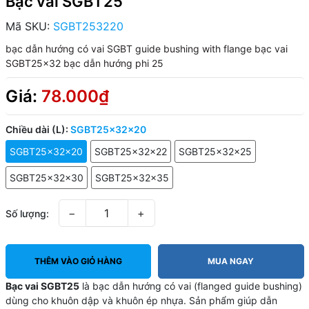
Bạc vai SGBT25
Mã SKU:
SGBT253220
bạc dẫn hướng có vai SGBT
guide bushing with flange
bạc vai
SGBT25x32
bạc dẫn hướng phi 25
Giá:
78.000₫
Chiều dài (L):
SGBT25x32x20
SGBT25x32x20
SGBT25x32x22
SGBT25x32x25
SGBT25x32x30
SGBT25x32x35
−
+
Số lượng:
THÊM VÀO GIỎ HÀNG
MUA NGAY
Bạc vai SGBT25
là bạc dẫn hướng có vai (flanged guide bushing)
dùng cho khuôn dập và khuôn ép nhựa. Sản phẩm giúp dẫn