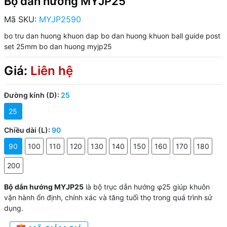
Bộ dẫn hướng MYJP25
Mã SKU:
MYJP2590
bo tru dan huong khuon dap
bo dan huong khuon
ball guide post
set 25mm
bo dan huong myjp25
Giá:
Liên hệ
Đường kính (D):
25
25
Chiều dài (L):
90
90
100
110
120
130
140
150
160
170
180
200
Bộ dẫn hướng MYJP25
là bộ trục dẫn hướng φ25 giúp khuôn
vận hành ổn định, chính xác và tăng tuổi thọ trong quá trình sử
dụng.