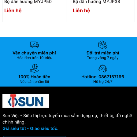
Bộ dẫn hướng MYJP50
Bộ dẫn hướng MYJP38
Liên hệ
Liên hệ
Vận chuyển miễn phí
Đổi trả miễn phí
Hóa đơn trên 10 triệu
Trong vòng 7 ngày
100% Hoàn tiền
Hotline: 0867157196
Nếu sản phẩm lỗi
Hỗ trợ 24/7
Sun Việt - Siêu thị trực tuyến mua sắm dụng cụ, thiết bị, đồ nghề
chính hãng.
Giá siêu tốt - Giao siêu tốc.