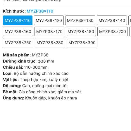
Kích thước:
MYZP38x110
MYZP38x110
MYZP38x120
MYZP38x130
MYZP38x140
MYZP38x160
MYZP38x170
MYZP38x180
MYZP38x200
MYZP38x250
MYZP38x280
MYZP38x300
Mã sản phẩm:
MYZP38
Đường kính trục:
φ38 mm
Chiều dài:
110-300mm
Loại:
Bộ dẫn hướng chính xác cao
Vật liệu:
Thép hợp kim, xử lý nhiệt
Độ cứng:
Cao, chống mài mòn tốt
Bề mặt:
Gia công chính xác, giảm ma sát
Ứng dụng:
Khuôn dập, khuôn ép nhựa