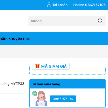
đơn hàng từ 10tr
Tài khoản
Hotline
0867157196
hẩm khuyến mãi
MÃ GIẢM GIÁ
 hướng MYZP38
Tư vấn mua hàng
0867157196