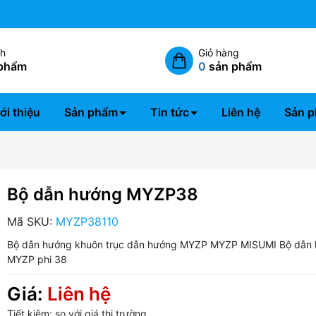
Miễn phí giao hàng nội thành 
ch
Giỏ hàng
phẩm
0
sản phẩm
ới thiệu
Sản phẩm
Tin tức
Liên hệ
Sản p
Bộ dẫn hướng MYZP38
Mã SKU:
MYZP38110
Bộ dẫn hướng khuôn
trục dẫn hướng MYZP
MYZP MISUMI
Bộ dẫn
MYZP phi 38
Giá:
Liên hệ
Tiết kiệm:
so với giá thị trường