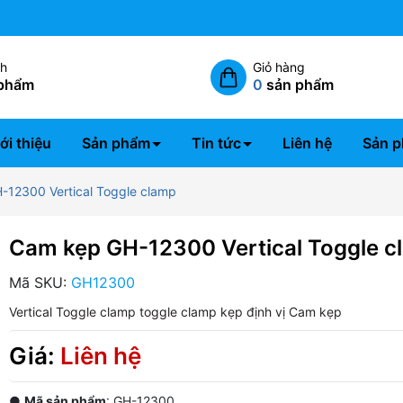
Miễn phí giao hàng nội thành 
ch
Giỏ hàng
phẩm
0
sản phẩm
ới thiệu
Sản phẩm
Tin tức
Liên hệ
Sản p
12300 Vertical Toggle clamp
Cam kẹp GH-12300 Vertical Toggle c
Mã SKU:
GH12300
Vertical Toggle clamp
toggle clamp
kẹp định vị
Cam kẹp
Giá:
Liên hệ
●
Mã sản phẩm
: GH-12300