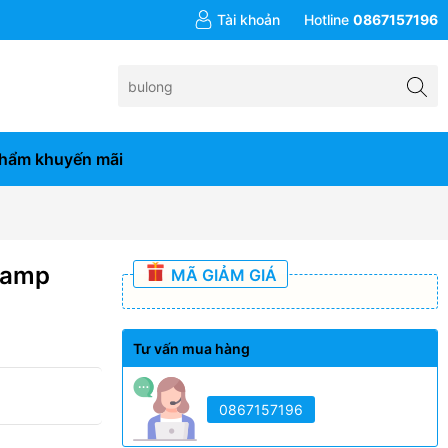
đơn hàng từ 10tr
Tài khoản
Hotline
0867157196
hẩm khuyến mãi
lamp
MÃ GIẢM GIÁ
Tư vấn mua hàng
0867157196