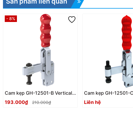
Sản phẩm liên quan
- 8%
Cam kẹp GH-12501-B Vertical
Cam kẹp GH-12501-C 
Toggle clamp
Toggle clamp
193.000₫
Liên hệ
210.000₫