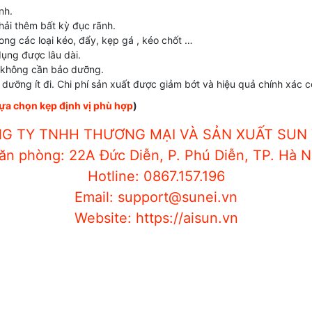
nh.
ải thêm bất kỳ đục rãnh.
ng các loại kéo, đẩy, kẹp gá , kéo chốt …
dụng được lâu dài.
ư không cần bảo dưỡng.
 dưỡng ít đi. Chi phí sản xuất được giảm bớt và hiệu quả chính xác c
ựa chọn kẹp định vị phù hợp
)
G TY TNHH THƯƠNG MẠI VÀ SẢN XUẤT
SUN 
ăn phòng: 22A Đức Diễn, P. Phú Diễn, TP. Hà N
Hotline: 0867.157.196
Email: support@sunei.vn
Website: https://aisun.vn