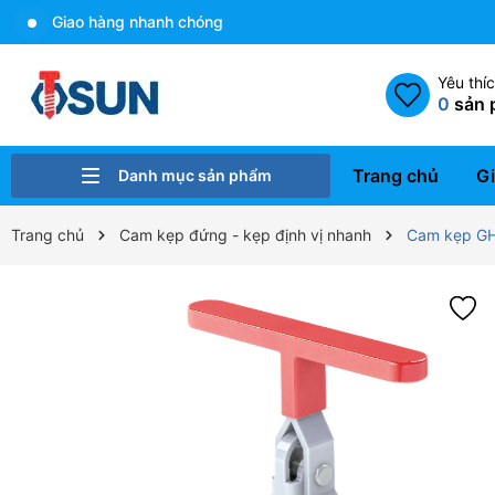
Giao hàng nhanh chóng
Yêu thí
0
sản 
Trang chủ
Gi
Danh mục sản phẩm
Bulong - Ốc vít
Gia công cơ khí
Xử lý bề mặt
Ren cấy Helicoil và dụng cụ
Cam kẹp định vị
Linh kiện khuôn mẫu
Dụng cụ gá kẹp A-one
Trang chủ
Cam kẹp đứng - kẹp định vị nhanh
Cam kẹp GH-