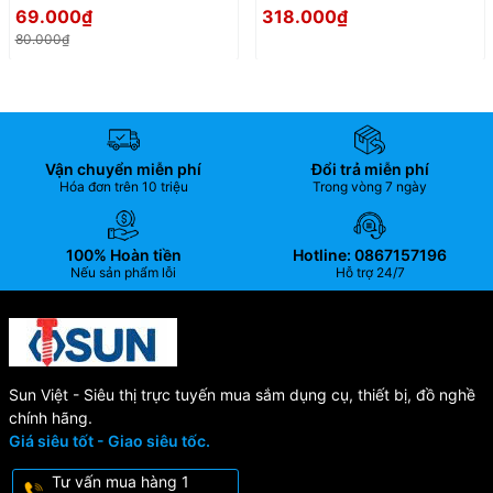
Horizontal Toggle Clamp
69.000₫
318.000₫
80.000₫
Vận chuyển miễn phí
Đổi trả miễn phí
Hóa đơn trên 10 triệu
Trong vòng 7 ngày
100% Hoàn tiền
Hotline: 0867157196
Nếu sản phẩm lỗi
Hỗ trợ 24/7
Sun Việt - Siêu thị trực tuyến mua sắm dụng cụ, thiết bị, đồ nghề
chính hãng.
Giá siêu tốt - Giao siêu tốc.
Tư vấn mua hàng 1