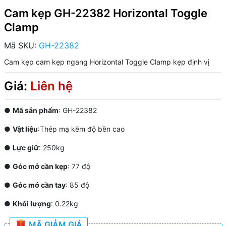
Cam kẹp GH-22382 Horizontal Toggle
Clamp
Mã SKU:
GH-22382
Cam kẹp
cam kẹp ngang
Horizontal Toggle Clamp
kẹp định vị
Giá:
Liên hệ
●
Mã sản phẩm
: GH-22382
●
Vật liệu
:Thép mạ kẽm độ bền cao
●
Lực giữ
: 250kg
●
Góc mở cần kẹp
: 77 độ
●
Góc mở cần tay
: 85 độ
●
Khối lượng
: 0.22kg
MÃ GIẢM GIÁ