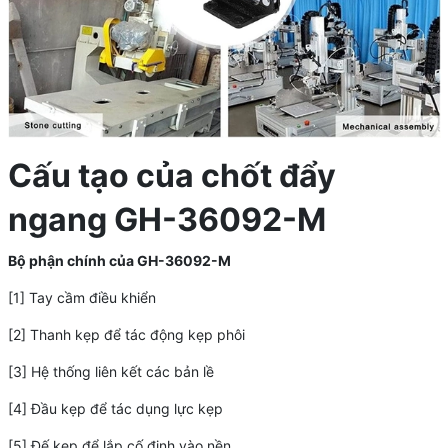
Cấu tạo của chốt đẩy
ngang GH-36092-M
Bộ phận chính của GH-36092-M
[1] Tay cầm điều khiển
[2] Thanh kẹp để tác động kẹp phôi
[3] Hệ thống liên kết các bản lề
[4] Đầu kẹp để tác dụng lực kẹp
[5] Đế kẹp để lắp cố định vào nền