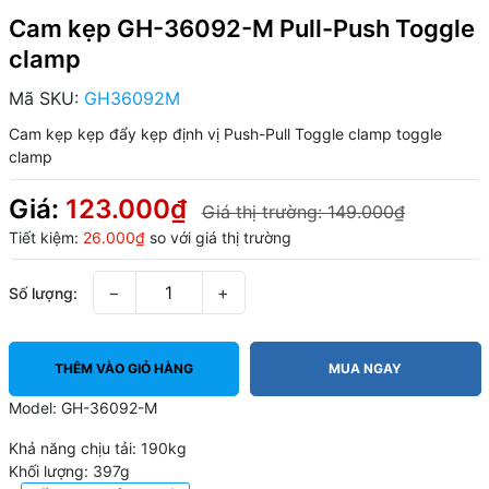
Cam kẹp GH-36092-M Pull-Push Toggle
clamp
Mã SKU:
GH36092M
Cam kẹp
kẹp đẩy
kẹp định vị
Push-Pull Toggle clamp
toggle
clamp
Giá:
123.000₫
Giá thị trường:
149.000₫
Tiết kiệm:
26.000₫
so với giá thị trường
−
+
Số lượng:
THÊM VÀO GIỎ HÀNG
MUA NGAY
Model: GH-36092-M
Khả năng chịu tải: 190kg
Khối lượng: 397g