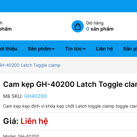
Miễn phí giao hàng nội thành 
ch
Giỏ hàng
phẩm
0
sản phẩm
ới thiệu
Sản phẩm
Tin tức
Liên hệ
Sản p
H-40200 Latch Toggle clamp
Cam kẹp GH-40200 Latch Toggle cl
Mã SKU:
GH40200
Cam kẹp
kẹp định vị
khóa kẹp chốt
Latch toggle clamp
toggle cl
Giá:
Liên hệ
Model: GH-40200