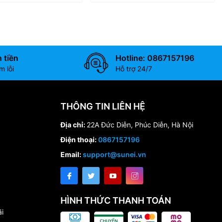
 tiền
Hotline: 0867157196
 lỗi
Hỗ trợ 24/7
THÔNG TIN LIÊN HỆ
Địa chỉ:
22A Đức Diễn, Phúc Diễn, Hà Nội
Điện thoại:
0867157196
Email:
support@sunei.vn
HÌNH THỨC THANH TOÁN
i