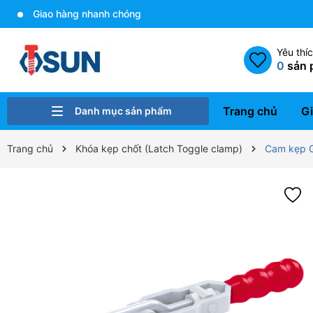
Giao hàng nhanh chóng
Yêu thí
0
sản 
Trang chủ
Gi
Danh mục sản phẩm
Bulong - Ốc vít
Gia công cơ khí
Xử lý bề mặt
Ren cấy Helicoil và dụng cụ
Cam kẹp định vị
Linh kiện khuôn mẫu
Dụng cụ gá kẹp A-one
Trang chủ
Khóa kẹp chốt (Latch Toggle clamp)
Cam kẹp G