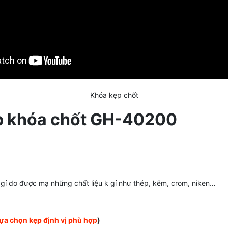
Khóa kẹp chốt
p khóa chốt GH-40200
 gỉ do được mạ những chất liệu k gỉ như thép, kẽm, crom, niken…
ựa chọn kẹp định vị phù hợp
)