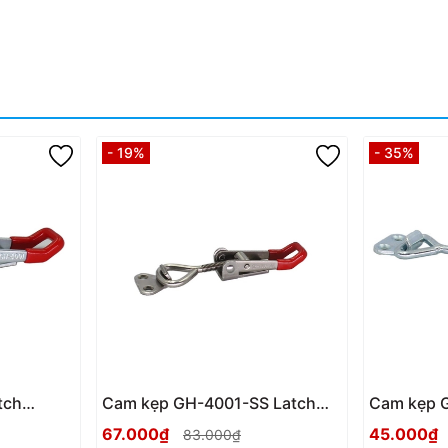
- 19%
- 35%
tch
Cam kẹp GH-4001-SS Latch
Cam kẹp 
Toggle clamp
Toggle cl
67.000₫
45.000₫
83.000₫