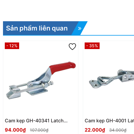
Sản phẩm liên quan
- 12%
- 35%
Cam kẹp GH-40341 Latch
Cam kẹp GH-4001 La
Toggle clamp
Toggle clamp
94.000₫
22.000₫
107.000₫
34.000₫