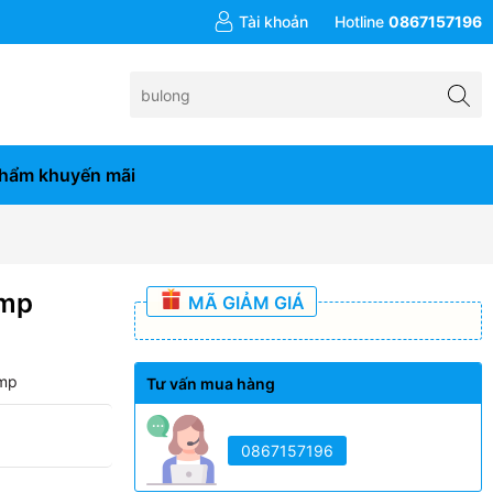
đơn hàng từ 10tr
Tài khoản
Hotline
0867157196
hẩm khuyến mãi
amp
MÃ GIẢM GIÁ
amp
Tư vấn mua hàng
0867157196