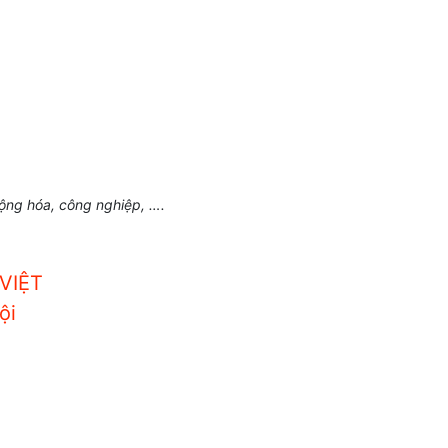
động hóa, công nghiệp, ….
VIỆT
ội