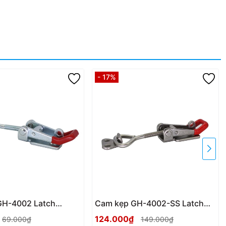
- 17%
GH-4002 Latch
Cam kẹp GH-4002-SS Latch
amp
Toggle clamp
124.000₫
69.000₫
149.000₫