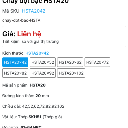
Chày đột bậc HSTA20
Mã SKU:
HSTA2042
chay-dot-bac-HSTA
Giá:
Liên hệ
Tiết kiệm:
so với giá thị trường
Kích thước:
HSTA20x42
HSTA20x42
HSTA20x52
HSTA20x62
HSTA20x72
HSTA20x82
HSTA20x92
HSTA20x102
Mã sản phẩm:
HSTA20
Đường kính thân:
20
mm
Chiều dài: 42,52,62,72,82,92,102
Vật liệu: Thép
SKH51
(Thép gió)
Độ cứng:
61-64 HRC