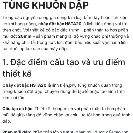
TÙNG KHUÔN DẬP
Trong các nguyên công gia công kim loại tấm dày hoặc linh kiện
cơ khí hạng nặng,
chày đột bậc HSTA20
là linh kiện đóng vai trò
then chốt. Với thiết kế có bậc đặc trưng – phần thân to hơn phần
mũi đột
20mm
– sản phẩm mang lại độ vững chắc phi thường và
khả năng chịu tải trọng cực lớn, đảm bảo hiệu suất vận hành liên
tục dưới áp lực cao của máy dập.
1. Đặc điểm cấu tạo và ưu điểm
thiết kế
Chày đột bậc HSTA20
là linh kiện,phụ tùng khuôn quan trọng
trong khuôn đột dập, chuyên dùng để tạo lỗ hoặc tạo hình trên
kim loại tấm.
Cấu tạo có bậc:
Thiết kế thông minh với phần thân to hơn phần
mũi độ
giúp tăng độ vững chắc và chịu lực tốt hơn trong quá trình
dập.
Phần mũi dập:
Phần thân lớn
20mm,
phần mũi được cấu tạo linh