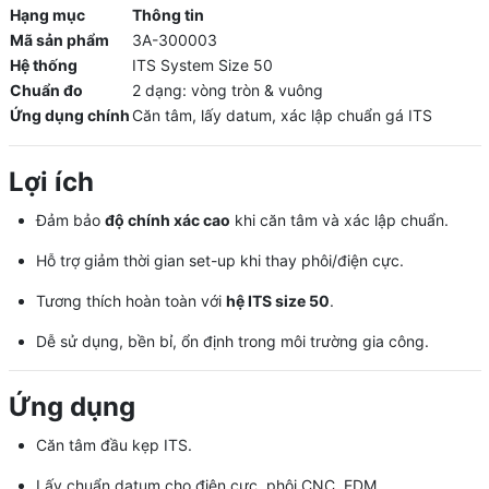
Hạng mục
Thông tin
Mã sản phẩm
3A-300003
Hệ thống
ITS System Size 50
Chuẩn đo
2 dạng: vòng tròn & vuông
Ứng dụng chính
Căn tâm, lấy datum, xác lập chuẩn gá ITS
Lợi ích
Đảm bảo
độ chính xác cao
khi căn tâm và xác lập chuẩn.
Hỗ trợ giảm thời gian set-up khi thay phôi/điện cực.
Tương thích hoàn toàn với
hệ ITS size 50
.
Dễ sử dụng, bền bỉ, ổn định trong môi trường gia công.
Ứng dụng
Căn tâm đầu kẹp ITS.
Lấy chuẩn datum cho điện cực, phôi CNC, EDM.