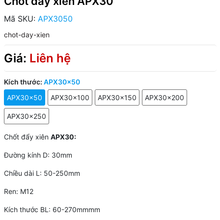
Chốt đẩy xiên APX30
Mã SKU:
APX3050
chot-day-xien
Giá:
Liên hệ
Kích thước:
APX30x50
APX30x50
APX30x100
APX30x150
APX30x200
APX30x250
Chốt đẩy xiên
APX30:
Đường kính D: 30mm
Chiều dài L: 50-250mm
Ren: M12
Kích thước BL: 60-270mmmm