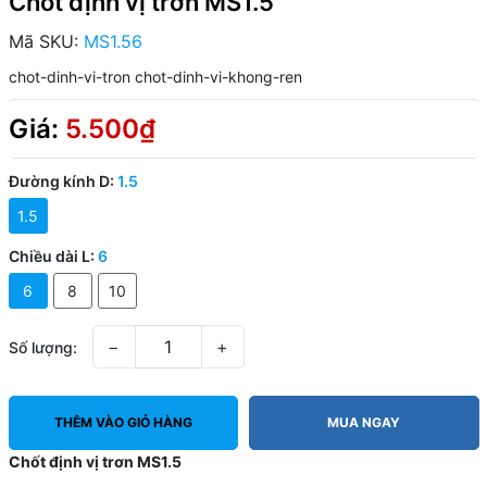
Chốt định vị trơn MS1.5
Mã SKU:
MS1.56
chot-dinh-vi-tron
chot-dinh-vi-khong-ren
Giá:
5.500₫
Đường kính D:
1.5
1.5
Chiều dài L:
6
6
8
10
−
+
Số lượng:
THÊM VÀO GIỎ HÀNG
MUA NGAY
Chốt định vị trơn MS1.5