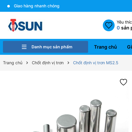
Giao hàng nhanh chóng
Yêu thí
0
sản 
Trang chủ
Gi
Danh mục sản phẩm
Bulong - Ốc vít
Gia công cơ khí
Xử lý bề mặt
Ren cấy Helicoil và dụng cụ
Cam kẹp định vị
Linh kiện khuôn mẫu
Dụng cụ gá kẹp A-one
Trang chủ
Chốt định vị trơn
Chốt định vị trơn MS2.5