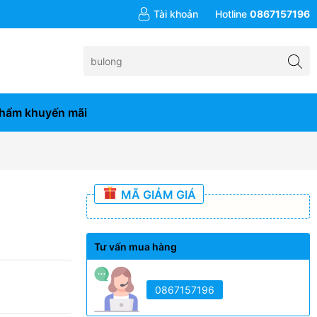
đơn hàng từ 10tr
Tài khoản
Hotline
0867157196
hẩm khuyến mãi
MÃ GIẢM GIÁ
Tư vấn mua hàng
0867157196