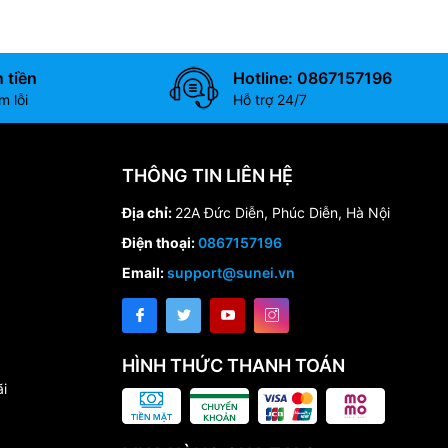
 tiền
Hotline: 0867157196
 lỗi
Hỗ trợ 24/7
THÔNG TIN LIÊN HỆ
Địa chỉ:
22A Đức Diễn, Phúc Diễn, Hà Nội
Điện thoại:
0867157196
Email:
support@sunei.vn
HÌNH THỨC THANH TOÁN
i