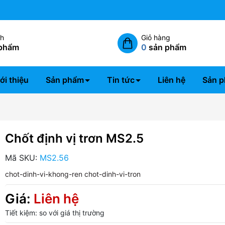
Miễn phí giao hàng nội thành 
ch
Giỏ hàng
phẩm
0
sản phẩm
ới thiệu
Sản phẩm
Tin tức
Liên hệ
Sản p
Chốt định vị trơn MS2.5
Mã SKU:
MS2.56
chot-dinh-vi-khong-ren
chot-dinh-vi-tron
Giá:
Liên hệ
Tiết kiệm:
so với giá thị trường