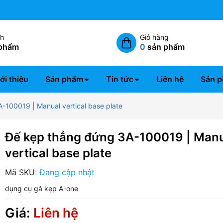
Miễn phí giao hàng nội thành 
ch
Giỏ hàng
phẩm
0
sản phẩm
ới thiệu
Sản phẩm
Tin tức
Liên hệ
Sản p
-100019 | Manual vertical base plate
Đế kẹp thẳng đứng 3A-100019 | Man
vertical base plate
Mã SKU:
Đang cập nhật
dụng cụ gá kẹp A-one
Giá:
Liên hệ