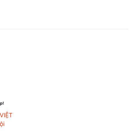
ợp!
VIỆT
ội