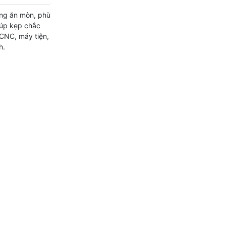
ng ăn mòn, phù
iúp kẹp chắc
 CNC, máy tiện,
h.