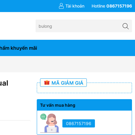
đơn hàng từ 10tr
Tài khoản
Hotline
0867157196
hẩm khuyến mãi
ual
MÃ GIẢM GIÁ
Tư vấn mua hàng
0867157196