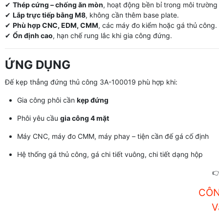
✔
Thép cứng – chống ăn mòn
, hoạt động bền bỉ trong môi trường
✔
Lắp trực tiếp bằng M8
, không cần thêm base plate.
✔
Phù hợp CNC, EDM, CMM
, các máy đo kiểm hoặc gá thủ công.
✔
Ổn định cao
, hạn chế rung lắc khi gia công đứng.
ỨNG DỤNG
Đế kẹp thẳng đứng thủ công 3A-100019 phù hợp khi:
Gia công phôi cần
kẹp đứng
Phôi yêu cầu
gia công 4 mặt
Máy CNC, máy đo CMM, máy phay – tiện cần đế gá cố định
Hệ thống gá thủ công, gá chi tiết vuông, chi tiết dạng hộp

CÔN
V