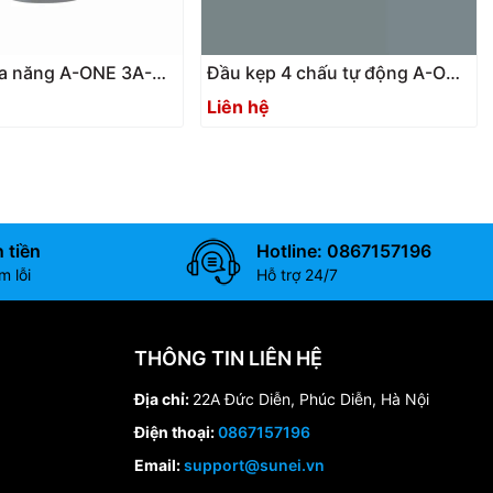
a năng A-ONE 3A-
Đầu kẹp 4 chấu tự động A-ONE
ulti-functional
3A-100928 | Four-fold chuck
Liên hệ
 tiền
Hotline: 0867157196
 lỗi
Hỗ trợ 24/7
THÔNG TIN LIÊN HỆ
Địa chỉ:
22A Đức Diễn, Phúc Diễn, Hà Nội
Điện thoại:
0867157196
Email:
support@sunei.vn