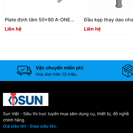
Plate định tâm 50×90 A-ONE
Đầu kẹp thay dao nh
3A-400079 | 50*90mm
ONE 3A-100055 | BT 
Liên hệ
Liên hệ
centering plate
change chuck
Vận chuyển miễn phí
Hóa đơn trên 10 triệu
Sun Việt - Siêu thị trực tuyến mua sắm dụng cụ, thiết bị, đồ nghề
chính hãng.
Giá siêu tốt - Giao siêu tốc.