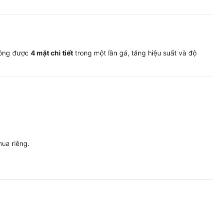
 công được
4 mặt chi tiết
trong một lần gá, tăng hiệu suất và độ
ua riêng.