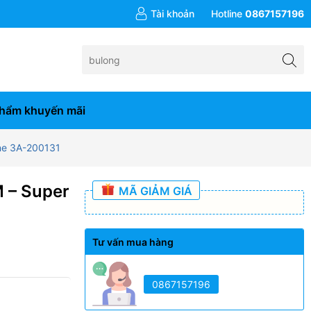
đơn hàng từ 10tr
Tài khoản
Hotline
0867157196
hẩm khuyến mãi
ne 3A-200131
 – Super
MÃ GIẢM GIÁ
Tư vấn mua hàng
0867157196