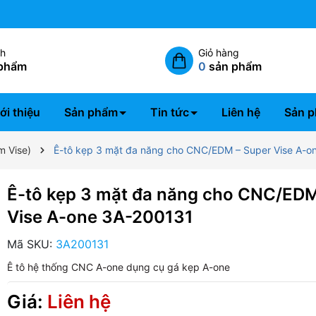
Miễn phí giao hàng nội thành 
ch
Giỏ hàng
phẩm
0
sản phẩm
ới thiệu
Sản phẩm
Tin tức
Liên hệ
Sản p
m Vise)
Ê-tô kẹp 3 mặt đa năng cho CNC/EDM – Super Vise A-o
Ê-tô kẹp 3 mặt đa năng cho CNC/EDM
Vise A-one 3A-200131
Mã SKU:
3A200131
Ê tô hệ thống CNC A-one
dụng cụ gá kẹp A-one
Giá:
Liên hệ