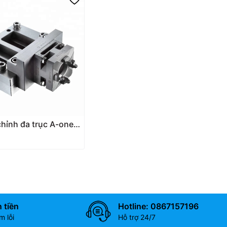
chỉnh đa trục A-one
 | Wire-cut vise
 tiền
Hotline: 0867157196
 lỗi
Hỗ trợ 24/7