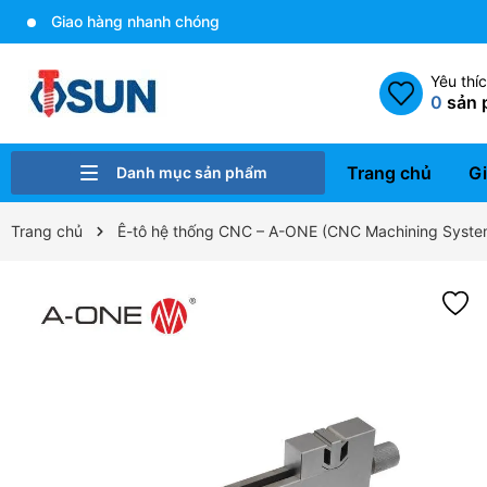
Giao hàng nhanh chóng
Yêu thí
0
sản 
Trang chủ
Gi
Danh mục sản phẩm
Bulong - Ốc vít
Gia công cơ khí
Xử lý bề mặt
Ren cấy Helicoil và dụng cụ
Cam kẹp định vị
Linh kiện khuôn mẫu
Dụng cụ gá kẹp A-one
Trang chủ
Ê-tô hệ thống CNC – A-ONE (CNC Machining Syste