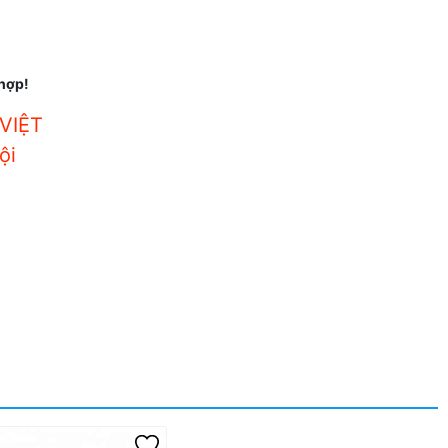
 hợp!
VIỆT
ội