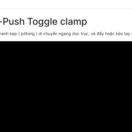
-Push Toggle clamp
 thanh kẹp ( pittong ) di chuyển ngang dọc trục, và đẩy hoặc kéo t