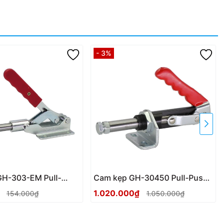
- 3%
GH-303-EM Pull-
Cam kẹp GH-30450 Pull-Push
le clamp
Toggle clamp
₫
1.020.000₫
154.000₫
1.050.000₫