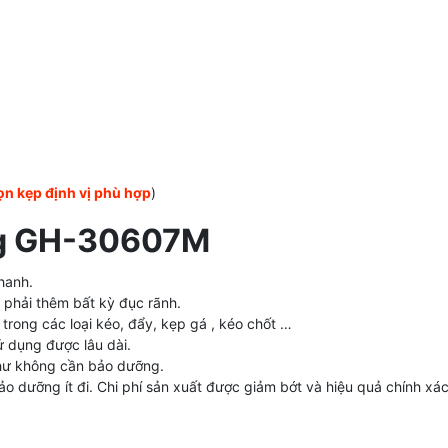
n kẹp định vị phù hợp
)
ng GH-30607M
hanh.
 phải thêm bất kỳ đục rãnh.
rong các loại kéo, đẩy, kẹp gá , kéo chốt …
ử dụng được lâu dài.
như không cần bảo dưỡng.
ảo dưỡng ít đi. Chi phí sản xuất được giảm bớt và hiệu quả chính xá