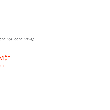
động hóa, công nghiệp, ….
VIỆT
ội