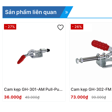
Sản phẩm liên quan
- 27%
- 26%
Cam kẹp GH-301-AM Pull-Push
Cam kẹp GH-302-FM 
Toggle clamp
Toggle clamp
36.000₫
73.000₫
49.000₫
99.000₫