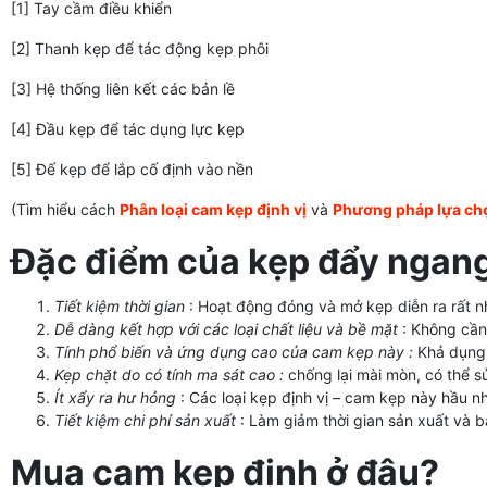
[1] Tay cầm điều khiển
[2] Thanh kẹp để tác động kẹp phôi
[3] Hệ thống liên kết các bản lề
[4] Đầu kẹp để tác dụng lực kẹp
[5] Đế kẹp để lắp cố định vào nền
(Tìm hiểu cách
Phân loại cam kẹp định vị
và
Phương pháp lựa chọ
Đặc điểm của kẹp đẩy nga
Tiết kiệm thời gian
: Hoạt động đóng và mở kẹp diễn ra rất n
Dễ dàng kết hợp với các loại chất liệu và bề mặt
: Không cần
Tính phổ biến và ứng dụng cao của cam kẹp này :
Khả dụng t
Kẹp chặt do có tính ma sát cao :
chống lại mài mòn, có thể s
Ít xẩy ra hư hỏng
: Các loại kẹp định vị – cam kẹp này hầu 
Tiết kiệm chi phí sản xuất
: Làm giảm thời gian sản xuất và b
Mua cam kẹp định ở đâu?