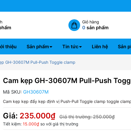
Miễn phí giao hàng nội thành 
ch
Giỏ hàng
phẩm
0
sản phẩm
ới thiệu
Sản phẩm
Tin tức
Liên hệ
Sản p
ẹp GH-30607M Pull-Push Toggle clamp
Cam kẹp GH-30607M Pull-Push Togg
Mã SKU:
GH30607M
Cam kẹp
kẹp đẩy
kẹp định vị
Push-Pull Toggle clamp
toggle clam
Giá:
235.000₫
Giá thị trường:
250.000₫
Tiết kiệm:
15.000₫
so với giá thị trường