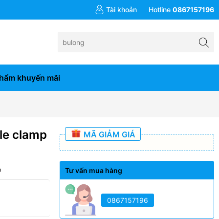
đơn hàng từ 10tr
Tài khoản
Hotline
0867157196
hẩm khuyến mãi
le clamp
MÃ GIẢM GIÁ
p
Tư vấn mua hàng
0867157196