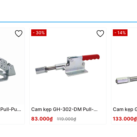
- 30%
- 14%
Pull-Push
Cam kẹp GH-302-DM Pull-
Cam kẹp 
Push Toggle clamp
Push Togg
83.000₫
133.000
119.000₫