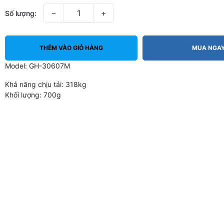
−
+
Số lượng:
THÊM VÀO GIỎ HÀNG
MUA NGA
Model: GH-30607M
Khả năng chịu tải: 318kg
Khối lượng: 700g