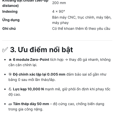
Khoảng đặt chuẩn (Set-up
200 mm
distance)
Indexing
4 × 90°
Bàn máy CNC, trục chính, máy tiện,
Ứng dụng
máy phay
Ghi chú
Có thể khoan thêm lỗ theo yêu cầu
✅
3. Ưu điểm nổi bật
🔥
6 module Zero-Point
tích hợp → thay đồ gá nhanh, không
cần căn chỉnh lại.
🎯
Độ chính xác lặp lại 0.005 mm
đảm bảo sai số gần như
bằng 0 sau mỗi lần tháo/lắp.
💪
Lực kẹp 10,000 N
mạnh mẽ, giữ phôi ổn định khi phay tốc
độ cao.
🧱
Tấm thép dày 50 mm
– độ cứng cao, chống biến dạng
trong gia công nặng.