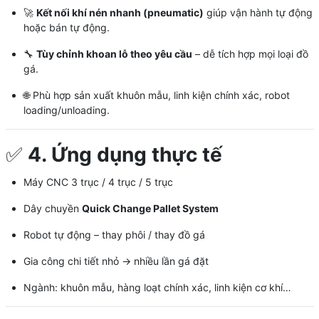
🚀
Kết nối khí nén nhanh (pneumatic)
giúp vận hành tự động
hoặc bán tự động.
🔧
Tùy chỉnh khoan lỗ theo yêu cầu
– dễ tích hợp mọi loại đồ
gá.
🌐 Phù hợp sản xuất khuôn mẫu, linh kiện chính xác, robot
loading/unloading.
✅
4. Ứng dụng thực tế
Máy CNC 3 trục / 4 trục / 5 trục
Dây chuyền
Quick Change Pallet System
Robot tự động – thay phôi / thay đồ gá
Gia công chi tiết nhỏ → nhiều lần gá đặt
Ngành: khuôn mẫu, hàng loạt chính xác, linh kiện cơ khí…