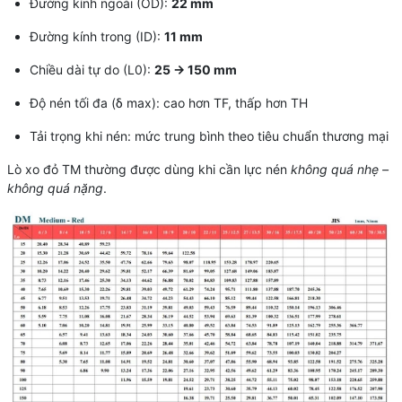
Đường kính ngoài (OD):
22 mm
Đường kính trong (ID):
11 mm
Chiều dài tự do (L0):
25 → 150 mm
Độ nén tối đa (δ max): cao hơn TF, thấp hơn TH
Tải trọng khi nén: mức trung bình theo tiêu chuẩn thương mại
Lò xo đỏ TM thường được dùng khi cần lực nén
không quá nhẹ –
không quá nặng
.