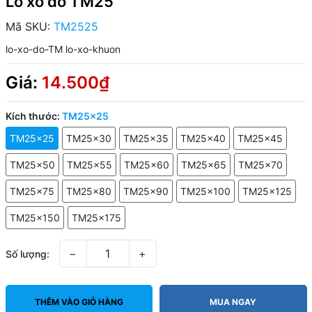
Lò xo đỏ TM25
Mã SKU:
TM2525
lo-xo-do-TM
lo-xo-khuon
Giá:
14.500₫
Kích thước:
TM25x25
TM25x25
TM25x30
TM25x35
TM25x40
TM25x45
TM25x50
TM25x55
TM25x60
TM25x65
TM25x70
TM25x75
TM25x80
TM25x90
TM25x100
TM25x125
TM25x150
TM25x175
−
+
Số lượng:
THÊM VÀO GIỎ HÀNG
MUA NGAY