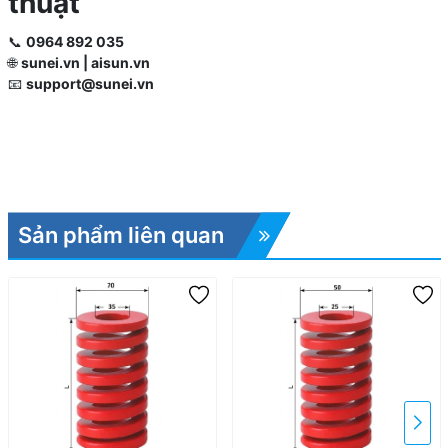
thuật
📞
0964 892 035
🌐
sunei.vn | aisun.vn
📧
support@sunei.vn
Sản phẩm liên quan