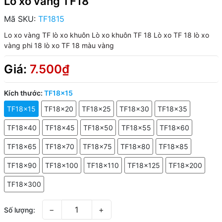
Lò xo vàng TF18
Mã SKU:
TF1815
Lo xo vàng TF
lò xo khuôn
Lò xo khuôn TF 18
Lò xo TF 18
lò xo
vàng phi 18
lò xo TF 18 màu vàng
Giá:
7.500₫
Kích thước:
TF18x15
TF18x15
TF18x20
TF18x25
TF18x30
TF18x35
TF18x40
TF18x45
TF18x50
TF18x55
TF18x60
TF18x65
TF18x70
TF18x75
TF18x80
TF18x85
TF18x90
TF18x100
TF18x110
TF18x125
TF18x200
TF18x300
−
+
Số lượng: