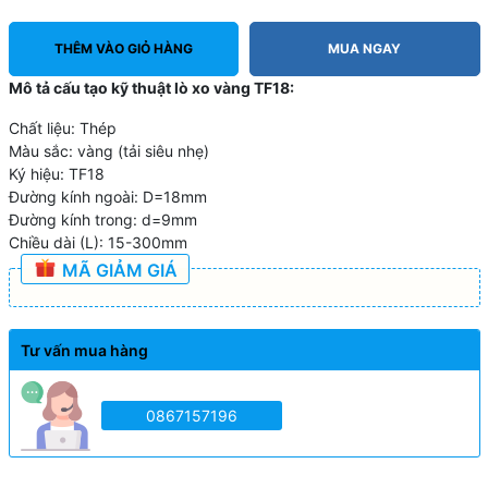
THÊM VÀO GIỎ HÀNG
MUA NGAY
Mô tả cấu tạo kỹ thuật lò xo vàng TF18:
Chất liệu: Thép
Màu sắc: vàng (tải siêu nhẹ)
Ký hiệu: TF18
Đường kính ngoài: D=18mm
Đường kính trong: d=9mm
Chiều dài (L): 15-300mm
MÃ GIẢM GIÁ
Tư vấn mua hàng
0867157196