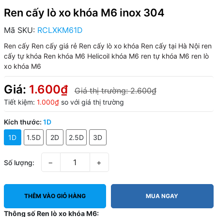
Ren cấy lò xo khóa M6 inox 304
Mã SKU:
RCLXKM61D
Ren cấy
Ren cấy giá rẻ
Ren cấy lò xo khóa
Ren cấy tại Hà Nội
ren
cấy tự khóa
Ren khóa M6
Helicoil khóa M6
ren tự khóa M6
ren lò
xo khóa M6
Giá:
1.600₫
Giá thị trường:
2.600₫
Tiết kiệm:
1.000₫
so với giá thị trường
Kích thước:
1D
1D
1.5D
2D
2.5D
3D
−
+
Số lượng:
THÊM VÀO GIỎ HÀNG
MUA NGAY
Thông số Ren lò xo khóa M6: