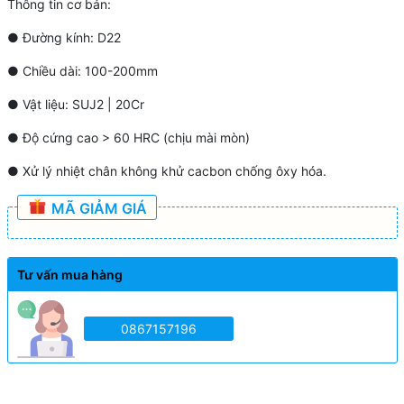
Thông tin cơ bản:
● Đường kính: D22
● Chiều dài: 100-200mm
● Vật liệu: SUJ2 | 20Cr
● Độ cứng cao > 60 HRC (chịu mài mòn)
● Xử lý nhiệt chân không khử cacbon chống ôxy hóa.
MÃ GIẢM GIÁ
Tư vấn mua hàng
0867157196