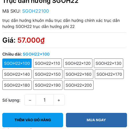
Trục dẫn hướng SGOH22
Mã SKU:
SGOH22100
trục dẫn hướng khuôn mẫu
trục dẫn hướng chính xác
trục dẫn
hướng SGOH22
trục dẫn hướng phi 22
Giá:
57.000₫
Chiều dài:
SGOH22x100
SGOH22x100
SGOH22x110
SGOH22x120
SGOH22x130
SGOH22x140
SGOH22x150
SGOH22x160
SGOH22x170
SGOH22x180
SGOH22x190
SGOH22x200
−
+
Số lượng:
THÊM VÀO GIỎ HÀNG
MUA NGAY