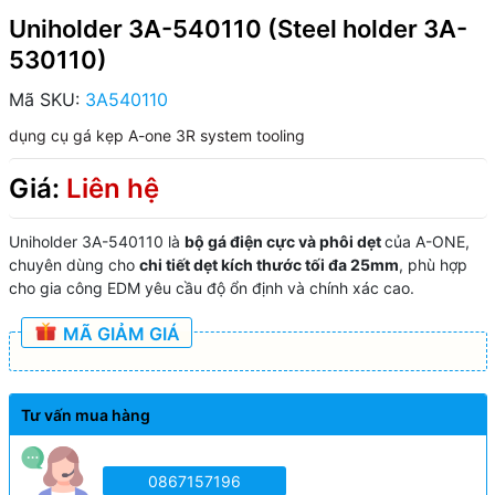
Uniholder 3A-540110 (Steel holder 3A-
530110)
Mã SKU:
3A540110
dụng cụ gá kẹp A-one
3R system tooling
Giá:
Liên hệ
Uniholder 3A-540110 là
bộ gá điện cực và phôi dẹt
của A-ONE,
chuyên dùng cho
chi tiết dẹt kích thước tối đa 25mm
, phù hợp
cho gia công EDM yêu cầu độ ổn định và chính xác cao.
MÃ GIẢM GIÁ
Tư vấn mua hàng
0867157196