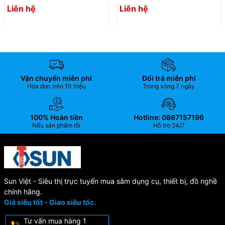
holder 3A-531116)
holder 3A-530116)
Liên hệ
Liên hệ
Vận chuyển miễn phí
Đổi trả miễn phí
Hóa đơn trên 10 triệu
Trong vòng 7 ngày
100% Hoàn tiền
Hotline: 0867157196
Nếu sản phẩm lỗi
Hỗ trợ 24/7
Sun Việt - Siêu thị trực tuyến mua sắm dụng cụ, thiết bị, đồ nghề
chính hãng.
Giá siêu tốt - Giao siêu tốc.
Tư vấn mua hàng 1