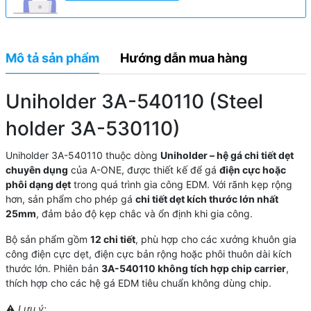
Mô tả sản phẩm
Hướng dẫn mua hàng
Uniholder 3A-540110 (Steel
holder 3A-530110)
Uniholder 3A-540110 thuộc dòng
Uniholder – hệ gá chi tiết dẹt
chuyên dụng
của A-ONE, được thiết kế để gá
điện cực hoặc
phôi dạng dẹt
trong quá trình gia công EDM. Với rãnh kẹp rộng
hơn, sản phẩm cho phép gá
chi tiết dẹt kích thước lớn nhất
25mm
, đảm bảo độ kẹp chắc và ổn định khi gia công.
Bộ sản phẩm gồm
12 chi tiết
, phù hợp cho các xưởng khuôn gia
công điện cực dẹt, điện cực bản rộng hoặc phôi thuôn dài kích
thước lớn. Phiên bản
3A-540110 không tích hợp chip carrier
,
thích hợp cho các hệ gá EDM tiêu chuẩn không dùng chip.
⚠️
Lưu ý: