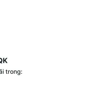
QK
i trong: