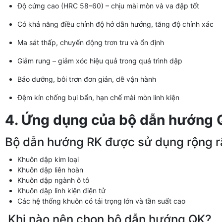
Độ cứng cao (HRC 58–60) – chịu mài mòn và va đập tốt
Có khả năng điều chỉnh độ hở dẫn hướng, tăng độ chính xác
Ma sát thấp, chuyển động trơn tru và ổn định
Giảm rung – giảm xóc hiệu quả trong quá trình dập
Bảo dưỡng, bôi trơn đơn giản, dễ vận hành
Đệm kín chống bụi bẩn, hạn chế mài mòn linh kiện
4. Ứng dụng của bộ dẫn hướng 
Bộ dẫn hướng RK được sử dụng rộng rã
Khuôn dập kim loại
Khuôn dập liên hoàn
Khuôn dập ngành ô tô
Khuôn dập linh kiện điện tử
Các hệ thống khuôn có tải trọng lớn và tần suất cao
Khi nào nên chọn bộ dẫn hướng QK?