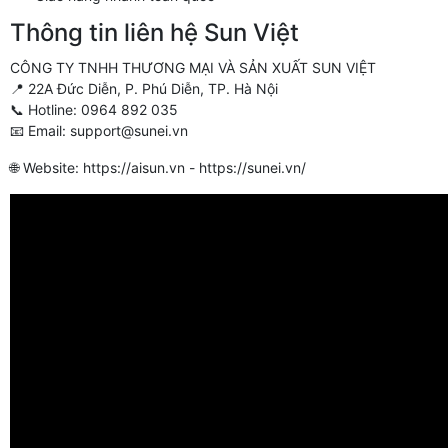
Thông tin liên hệ Sun Việt
CÔNG TY TNHH THƯƠNG MẠI VÀ SẢN XUẤT SUN VIỆT
📍 22A Đức Diễn, P. Phú Diễn, TP. Hà Nội
📞 Hotline: 0964 892 035
📧 Email: support@sunei.vn
🌐 Website: https://aisun.vn - https://sunei.vn/