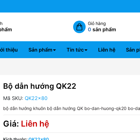
Miễn phí giao hàng nội thành đơn hàng từ
ch
Giỏ hàng
phẩm
0
sản phẩm
ới thiệu
Sản phẩm
Tin tức
Liên hệ
Sản p
Bộ dẫn hướng QK22
Mã SKU:
QK22x80
bộ dẫn hướng khuôn
bộ dẫn hướng QK
bo-dan-huong-qk20
bo-d
Giá:
Liên hệ
Kích thước:
QK22x80