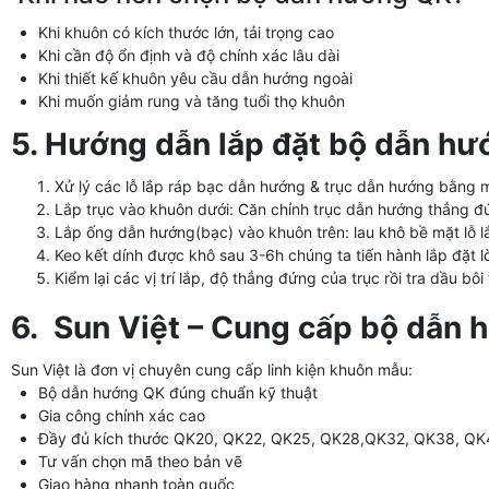
Khi khuôn có kích thước lớn, tải trọng cao
Khi cần độ ổn định và độ chính xác lâu dài
Khi thiết kế khuôn yêu cầu dẫn hướng ngoài
Khi muốn giảm rung và tăng tuổi thọ khuôn
5. Hướng dẫn lắp đặt bộ dẫn h
Xử lý các lỗ lắp ráp bạc dẫn hướng & trục dẫn hướng bằng m
Lắp trục vào khuôn dưới: Căn chỉnh trục dẫn hướng thẳng đứng,
Lắp ống dẫn hướng(bạc) vào khuôn trên: lau khô bề mặt lỗ lắ
Keo kết dính được khô sau 3-6h chúng ta tiến hành lắp đặt lò 
Kiểm lại các vị trí lắp, độ thẳng đứng của trục rồi tra dầu bôi
6. Sun Việt – Cung cấp bộ dẫn 
Sun Việt là đơn vị chuyên cung cấp linh kiện khuôn mẫu:
Bộ dẫn hướng QK đúng chuẩn kỹ thuật
Gia công chính xác cao
Đầy đủ kích thước QK20, QK22, QK25, QK28,QK32, QK38, Q
Tư vấn chọn mã theo bản vẽ
Giao hàng nhanh toàn quốc