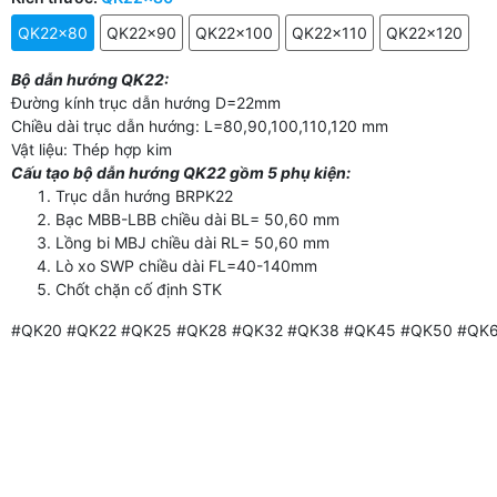
QK22x80
QK22x90
QK22x100
QK22x110
QK22x120
Bộ dẫn hướng QK22:
Đường kính trục dẫn hướng D=22mm
Chiều dài trục dẫn hướng: L=80,90,100,110,120 mm
Vật liệu: Thép hợp kim
Cấu tạo bộ dẫn hướng QK22 gồm 5 phụ kiện:
Trục dẫn hướng BRPK22
Bạc MBB-LBB chiều dài BL= 50,60 mm
Lồng bi MBJ chiều dài RL= 50,60 mm
Lò xo SWP chiều dài FL=40-140mm
Chốt chặn cố định STK
#QK20 #QK22 #QK25 #QK28 #QK32 #QK38 #QK45 #QK50 #QK