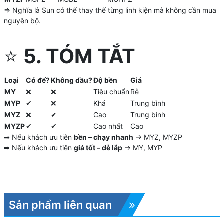
=> Nghĩa là Sun có thể thay thế từng linh kiện mà không cần mua
nguyên bộ.
⭐
5. TÓM TẮT
Loại
Có đế?
Không dầu?
Độ bền
Giá
MY
❌
❌
Tiêu chuẩn
Rẻ
MYP
✔
❌
Khá
Trung bình
MYZ
❌
✔
Cao
Trung bình
MYZP
✔
✔
Cao nhất
Cao
➡ Nếu khách ưu tiên
bền – chạy nhanh
→ MYZ, MYZP
➡ Nếu khách ưu tiên
giá tốt – dễ lắp
→ MY, MYP
Sản phẩm liên quan