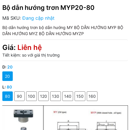
Bộ dẫn hướng trơn MYP20-80
Mã SKU:
Đang cập nhật
Bộ dẫn hướng trơn
bộ dẫn hướng MY
BỘ DẪN HƯỚNG MYP
BỘ
DẪN HƯỚNG MYZ
BỘ DẪN HƯỚNG MYZP
Giá:
Liên hệ
Tiết kiệm:
so với giá thị trường
D:
20
20
L:
80
80
90
100
120
130
140
150
160