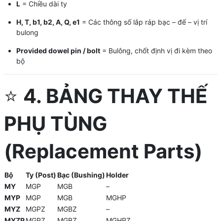
L
= Chiều dài ty
H, T, b1, b2, A, Q, e1
= Các thông số lắp ráp bạc – đế – vị trí
bulong
Provided dowel pin / bolt
= Bulông, chốt định vị đi kèm theo
bộ
⭐
4. BẢNG THAY THẾ
PHỤ TÙNG
(Replacement Parts)
Bộ
Ty (Post)
Bạc (Bushing)
Holder
MY
MGP
MGB
–
MYP
MGP
MGB
MGHP
MYZ
MGPZ
MGBZ
–
MYZP
MGPZ
MGBZ
MGHPZ