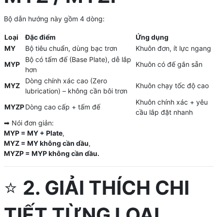
Bộ dẫn hướng này gồm 4 dòng:
Loại
Đặc điểm
Ứng dụng
MY
Bộ tiêu chuẩn, dùng bạc trơn
Khuôn đơn, ít lực ngang
Bộ có tấm đế (Base Plate), dễ lắp
MYP
Khuôn có đế gắn sẵn
hơn
Dòng chính xác cao (Zero
MYZ
Khuôn chạy tốc độ cao
lubrication) – không cần bôi trơn
Khuôn chính xác + yêu
MYZP
Dòng cao cấp + tấm đế
cầu lắp đặt nhanh
➡ Nói đơn giản:
MYP = MY + Plate
,
MYZ = MY không cần dầu
,
MYZP = MYP không cần dầu.
⭐
2. GIẢI THÍCH CHI
TIẾT TỪNG LOẠI