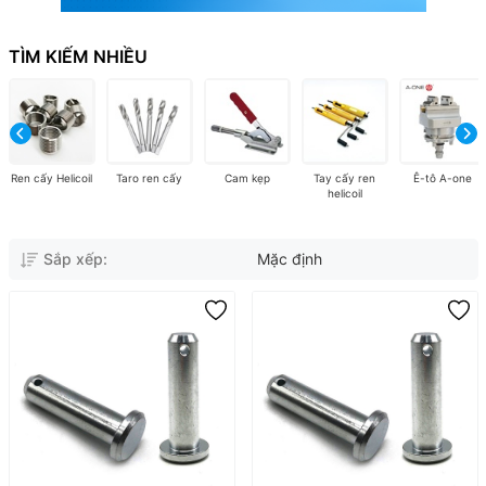
TÌM KIẾM NHIỀU
Ren cấy Helicoil
Taro ren cấy
Cam kẹp
Tay cấy ren
Ê-tô A-one
helicoil
Sắp xếp:
Mặc định