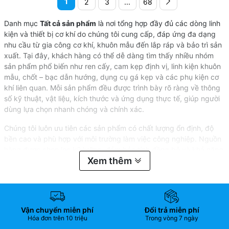
1
2
3
...
68
Danh mục
Tất cả sản phẩm
là nơi tổng hợp đầy đủ các dòng linh
kiện và thiết bị cơ khí do chúng tôi cung cấp, đáp ứng đa dạng
nhu cầu từ gia công cơ khí, khuôn mẫu đến lắp ráp và bảo trì sản
xuất. Tại đây, khách hàng có thể dễ dàng tìm thấy nhiều nhóm
sản phẩm phổ biến như ren cấy, cam kẹp định vị, linh kiện khuôn
mẫu, chốt – bạc dẫn hướng, dụng cụ gá kẹp và các phụ kiện cơ
khí liên quan. Mỗi sản phẩm đều được trình bày rõ ràng về thông
số kỹ thuật, vật liệu, kích thước và ứng dụng thực tế, giúp người
dùng lựa chọn nhanh chóng và chính xác.
Chúng tôi luôn ưu tiên các sản phẩm có chất lượng ổn định, độ
bền cao và phù hợp với môi trường làm việc công nghiệp. Nguồn
hàng được chọn lọc kỹ lưỡng, đảm bảo tính đồng bộ và khả năng
Xem thêm
thay thế linh hoạt trong quá trình sử dụng. Việc phân loại danh
mục rõ ràng giúp khách hàng dễ so sánh, tiết kiệm thời gian tìm
kiếm và tối ưu chi phí đầu tư cho xưởng sản xuất hoặc doanh
nghiệp.
Vận chuyển miễn phí
Đổi trả miễn phí
Danh mục tất cả sản phẩm cũng được cập nhật thường xuyên với
Hóa đơn trên 10 triệu
Trong vòng 7 ngày
các mẫu mới, cải tiến về thiết kế và tính năng, nhằm đáp ứng xu