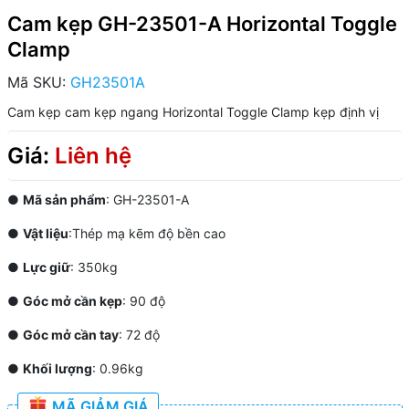
Cam kẹp GH-23501-A Horizontal Toggle
Clamp
Mã SKU:
GH23501A
Cam kẹp
cam kẹp ngang
Horizontal Toggle Clamp
kẹp định vị
Giá:
Liên hệ
●
Mã sản phẩm
: GH-23501-A
●
Vật liệu
:Thép mạ kẽm độ bền cao
●
Lực giữ
: 350kg
●
Góc mở cần kẹp
: 90 độ
●
Góc mở cần tay
: 72 độ
●
Khối lượng
: 0.96kg
MÃ GIẢM GIÁ