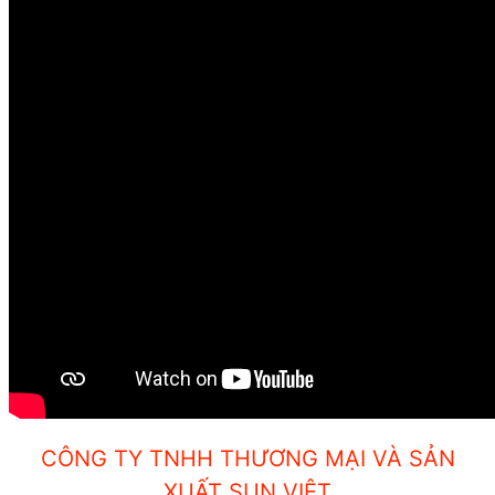
CÔNG TY TNHH THƯƠNG MẠI VÀ SẢN
XUẤT
SUN VIỆT