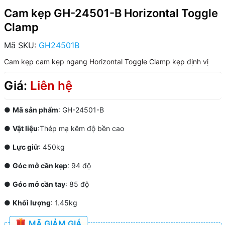
Cam kẹp GH-24501-B Horizontal Toggle
Clamp
Mã SKU:
GH24501B
Cam kẹp
cam kẹp ngang
Horizontal Toggle Clamp
kẹp định vị
Giá:
Liên hệ
●
Mã sản phẩm
: GH-24501-B
●
Vật liệu
:Thép mạ kẽm độ bền cao
●
Lực giữ
: 450kg
●
Góc mở cần kẹp
: 94 độ
●
Góc mở cần tay
: 85 độ
●
Khối lượng
: 1.45kg
MÃ GIẢM GIÁ