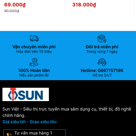
Horizontal Toggle Clamp
69.000₫
318.000₫
80.000₫
Vận chuyển miễn phí
Đổi trả miễn phí
Hóa đơn trên 10 triệu
Trong vòng 7 ngày
100% Hoàn tiền
Hotline: 0867157196
Nếu sản phẩm lỗi
Hỗ trợ 24/7
Sun Việt - Siêu thị trực tuyến mua sắm dụng cụ, thiết bị, đồ nghề
chính hãng.
Giá siêu tốt - Giao siêu tốc.
Tư vấn mua hàng 1