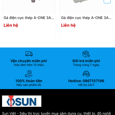
Gá điện cực thép A-ONE 3A-
Gá điện cực thép A-ONE 3A-
520124 | Steel holder
520119 U50 (Bộ 12 cái) |
Liên hệ
Liên hệ
Steel holder
Vận chuyển miễn phí
Đổi trả miễn phí
Hóa đơn trên 10 triệu
Trong vòng 7 ngày
100% Hoàn tiền
Hotline: 0867157196
Nếu sản phẩm lỗi
Hỗ trợ 24/7
Sun Việt - Siêu thị trực tuyến mua sắm dụng cụ, thiết bị, đồ nghề