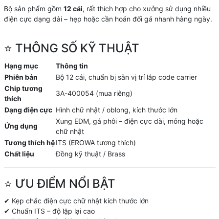
Bộ sản phẩm gồm
12 cái
, rất thích hợp cho xưởng sử dụng nhiều
điện cực dạng dài – hẹp hoặc cần hoán đổi gá nhanh hàng ngày.
⭐ THÔNG SỐ KỸ THUẬT
Hạng mục
Thông tin
Phiên bản
Bộ 12 cái, chuẩn bị sẵn vị trí lắp code carrier
Chip tương
3A-400054 (mua riêng)
thích
Dạng điện cực
Hình chữ nhật / oblong, kích thước lớn
Xung EDM, gá phôi – điện cực dài, mỏng hoặc
Ứng dụng
chữ nhật
Tương thích hệ
ITS (EROWA tương thích)
Chất liệu
Đồng kỹ thuật / Brass
⭐ ƯU ĐIỂM NỔI BẬT
✔ Kẹp chắc điện cực chữ nhật kích thước lớn
✔ Chuẩn ITS – độ lặp lại cao