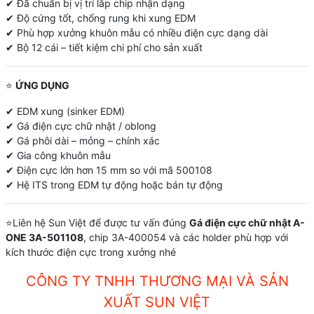
✔ Đã chuẩn bị vị trí lắp chip nhận dạng
✔ Độ cứng tốt, chống rung khi xung EDM
✔ Phù hợp xưởng khuôn mẫu có nhiều điện cực dạng dài
✔ Bộ 12 cái – tiết kiệm chi phí cho sản xuất
⭐
ỨNG DỤNG
✔ EDM xung (sinker EDM)
✔ Gá điện cực chữ nhật / oblong
✔ Gá phôi dài – mỏng – chính xác
✔ Gia công khuôn mẫu
✔ Điện cực lớn hơn 15 mm so với mã 500108
✔ Hệ ITS trong EDM tự động hoặc bán tự động
⭐Liên hệ Sun Việt để được tư vấn đúng
Gá điện cực chữ nhật A-
ONE 3A-501108
, chip 3A-400054 và các holder phù hợp với
kích thước điện cực trong xưởng nhé
CÔNG TY TNHH THƯƠNG MẠI VÀ SẢN
XUẤT SUN VIỆT