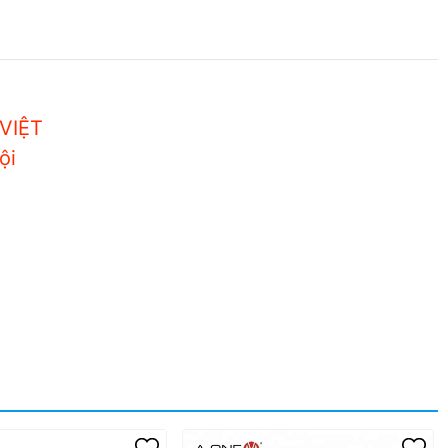
VIỆT
ội