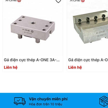
Gá điện cực thép A-ONE 3A-
Gá điện cực thép A-
520124 | Steel holder
520119 U50 (Bộ 12 cái
Liên hệ
Liên hệ
holder
Vận chuyển miễn phí
Hóa đơn trên 10 triệu