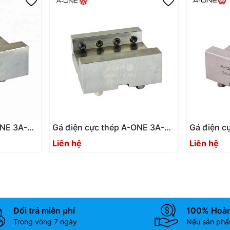
ONE 3A-
Gá điện cực thép A-ONE 3A-
Gá điện c
) | Steel
520118 U45 (Bộ 12 cái) | Steel
520117 (Bộ
Liên hệ
Liên hệ
holder
holder
Đổi trả miễn phí
100% Hoàn
Trong vòng 7 ngày
Nếu sản phẩm