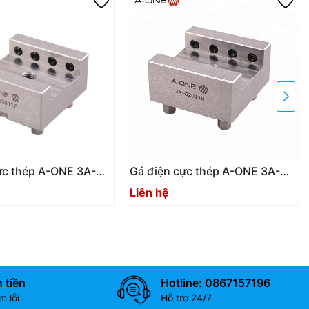
ực thép A-ONE 3A-
Gá điện cực thép A-ONE 3A-
 12 cái) | Steel
520116 (Bộ 12 cái) | Steel
Liên hệ
holder
 tiền
Hotline: 0867157196
 lỗi
Hỗ trợ 24/7