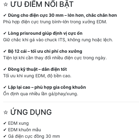
⭐ ƯU ĐIỂM NỔI BẬT
✔
Dùng cho điện cực 30 mm – lớn hơn, chắc chắn hơn
Phù hợp điện cực trung bình–lớn trong xưởng EDM.
✔
Lòng prisround giúp định vị cực ổn
Giữ chắc khi gá vào chuck ITS, không rung hoặc lệch.
✔
Bộ 12 cái – tối ưu chi phí cho xưởng
Tiện lợi khi cần thay đổi nhiều điện cực trong ngày.
✔
Đồng kỹ thuật – dẫn điện tốt
Tối ưu khi xung EDM, độ bền cao.
✔
Lặp lại cao – phù hợp gia công khuôn
Ổn định qua nhiều lần gá/phay/xung.
⭐ ỨNG DỤNG
✔ EDM xung
✔ EDM khuôn mẫu
✔ Gá điện cực đồng 30 mm