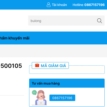
đơn hàng từ 10tr
Tài khoản
Hotline
0867157196
hẩm khuyến mãi
A-500105
MÃ GIẢM GIÁ
Tư vấn mua hàng
0867157196