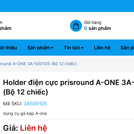
Miễn phí giao hàng nội thành 
ch
Giỏ hàng
phẩm
0
sản phẩm
ới thiệu
Sản phẩm
Tin tức
Liên hệ
Sản p
isround A-ONE 3A-500105 (Bộ 12 chiếc)
Holder điện cực prisround A-ONE 3
(Bộ 12 chiếc)
Mã SKU:
3A500105
dụng cụ gá kẹp A-one
Giá:
Liên hệ