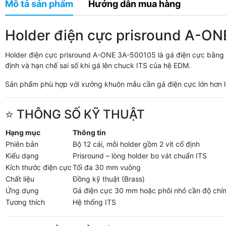
Mô tả sản phẩm
Hướng dẫn mua hàng
Holder điện cực prisround A-O
Holder điện cực prisround A-ONE 3A-500105 là gá điện cực bằng đồ
định và hạn chế sai số khi gá lên chuck ITS của hệ EDM.
Sản phẩm phù hợp với xưởng khuôn mẫu cần gá điện cực lớn hơn lo
⭐ THÔNG SỐ KỸ THUẬT
Hạng mục
Thông tin
Phiên bản
Bộ 12 cái, mỗi holder gồm 2 vít cố định
Kiểu dạng
Prisround – lòng holder bo vát chuẩn ITS
Kích thước điện cực
Tối đa 30 mm vuông
Chất liệu
Đồng kỹ thuật (Brass)
Ứng dụng
Gá điện cực 30 mm hoặc phôi nhỏ cần độ chí
Tương thích
Hệ thống ITS