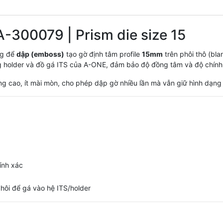
-300079 | Prism die size 15
ng để
dập (emboss)
tạo gờ định tâm profile
15mm
trên phôi thô (bla
ống holder và đồ gá ITS của A-ONE, đảm bảo độ đồng tâm và độ chính
ng cao, ít mài mòn, cho phép dập gờ nhiều lần mà vẫn giữ hình dạng
ính xác
hôi để gá vào hệ ITS/holder