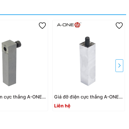
ện cực thẳng A-ONE
Giá đỡ điện cực thẳng A-ONE
 | Holder straight
3A-300083 | Holder straight
Liên hệ
0mm
15*15*37mm