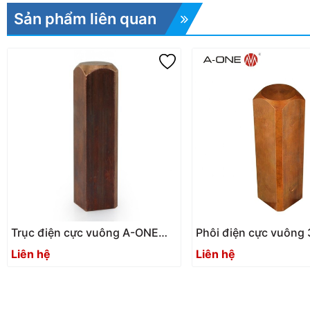
Sản phẩm liên quan
Trục điện cực vuông A-ONE
Phôi điện cực vuông 
3A-300077 | Square 15
300076 / 3A-300078 
Liên hệ
Liên hệ
electrode shaft
25 electrode blank