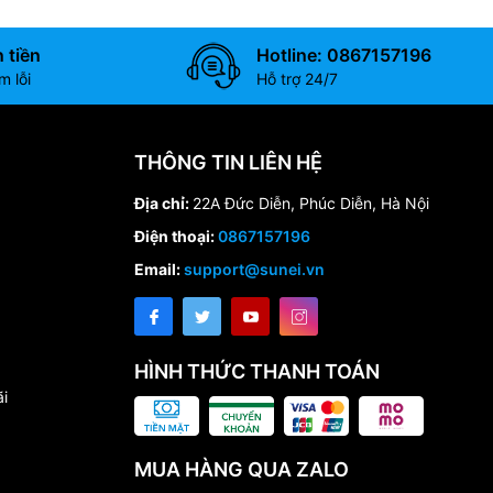
 tiền
Hotline: 0867157196
 lỗi
Hỗ trợ 24/7
THÔNG TIN LIÊN HỆ
Địa chỉ:
22A Đức Diễn, Phúc Diễn, Hà Nội
Điện thoại:
0867157196
Email:
support@sunei.vn
HÌNH THỨC THANH TOÁN
i
MUA HÀNG QUA ZALO