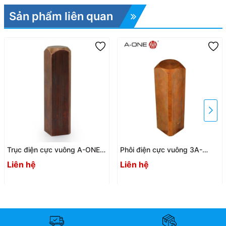
Sản phẩm liên quan
Trục điện cực vuông A-ONE
Phôi điện cực vuông 3A-
3A-300077 | Square 15
300076 / 3A-300078 |
Liên hệ
Liên hệ
electrode shaft
Square 25 electrode blank