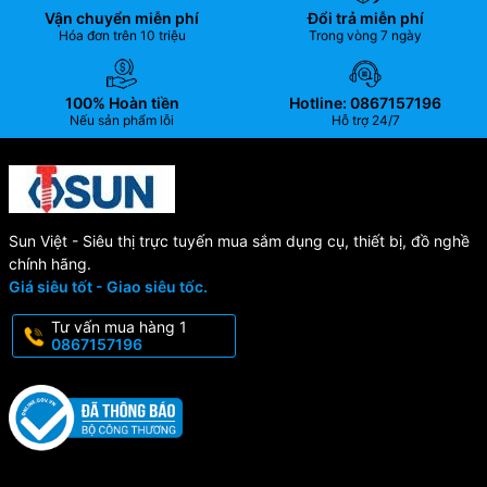
Vận chuyển miễn phí
Đổi trả miễn phí
Hóa đơn trên 10 triệu
Trong vòng 7 ngày
100% Hoàn tiền
Hotline: 0867157196
Nếu sản phẩm lỗi
Hỗ trợ 24/7
Sun Việt - Siêu thị trực tuyến mua sắm dụng cụ, thiết bị, đồ nghề
chính hãng.
Giá siêu tốt - Giao siêu tốc.
Tư vấn mua hàng 1
0867157196