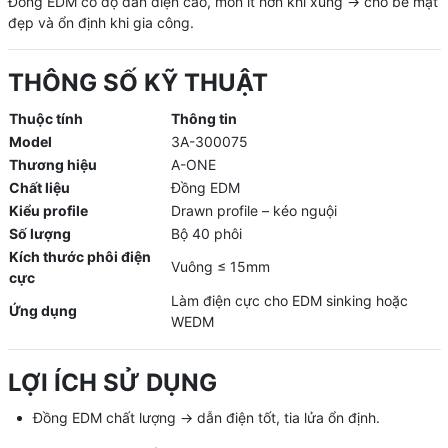
Đồng EDM có độ dẫn điện cao, mòn ít hơn khi xung → cho bề mặt
đẹp và ổn định khi gia công.
THÔNG SỐ KỸ THUẬT
Thuộc tính
Thông tin
Model
3A-300075
Thương hiệu
A-ONE
Chất liệu
Đồng EDM
Kiểu profile
Drawn profile – kéo nguội
Số lượng
Bộ 40 phôi
Kích thước phôi điện
Vuông ≤ 15mm
cực
Làm điện cực cho EDM sinking hoặc
Ứng dụng
WEDM
LỢI ÍCH SỬ DỤNG
Đồng EDM chất lượng → dẫn điện tốt, tia lửa ổn định.