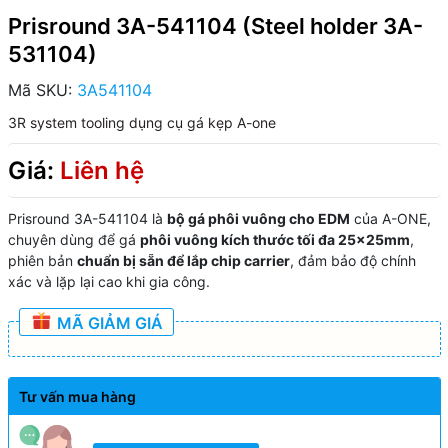
Prisround 3A-541104 (Steel holder 3A-
531104)
Mã SKU:
3A541104
3R system tooling
dụng cụ gá kẹp A-one
Giá:
Liên hệ
Prisround 3A-541104 là
bộ gá phôi vuông cho EDM
của A-ONE,
chuyên dùng để gá
phôi vuông kích thước tối đa 25×25mm
,
phiên bản
chuẩn bị sẵn để lắp chip carrier
, đảm bảo độ chính
xác và lặp lại cao khi gia công.
MÃ GIẢM GIÁ
Tư vấn mua hàng