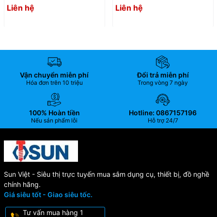
holder 3A-531116)
holder 3A-530116)
Liên hệ
Liên hệ
Vận chuyển miễn phí
Đổi trả miễn phí
Hóa đơn trên 10 triệu
Trong vòng 7 ngày
100% Hoàn tiền
Hotline: 0867157196
Nếu sản phẩm lỗi
Hỗ trợ 24/7
Sun Việt - Siêu thị trực tuyến mua sắm dụng cụ, thiết bị, đồ nghề
chính hãng.
Giá siêu tốt - Giao siêu tốc.
Tư vấn mua hàng 1