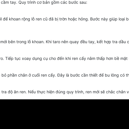
ụ cầm tay. Quy trình cơ bản gồm các bước sau:
l để khoan rộng lỗ ren cũ đã bị trờn hoặc hỏng. Bước này giúp loại 
 mới bên trong lỗ khoan. Khi taro nên quay đều tay, kết hợp tra dầu 
aro. Tiếp tục xoay dụng cụ cho đến khi ren cấy nằm thấp hơn bề mặt 
bỏ phần chân ở cuối ren cấy. Đây là bước cần thiết để bu lông có t
 tra độ ăn ren. Nếu thực hiện đúng quy trình, ren mới sẽ chắc chắn 