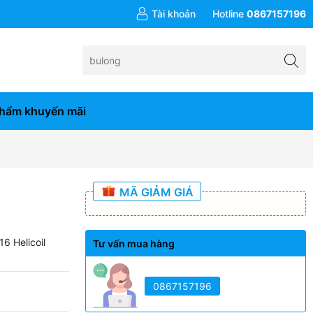
đơn hàng từ 10tr
Tài khoản
Hotline
0867157196
hẩm khuyến mãi
MÃ GIẢM GIÁ
16
Helicoil
Tư vấn mua hàng
0867157196