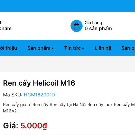
Miễn phí giao hàng nội thành 
ch
Giỏ hàng
phẩm
0
sản phẩm
ới thiệu
Sản phẩm
Tin tức
Liên hệ
Sản p
Ren cấy Helicoil M16
Mã SKU:
HCM162001D
Ren cấy giá rẻ
Ren cấy
Ren cấy tại Hà Nội
Ren cấy inox
Ren cấy M
M16x2
Giá:
5.000₫