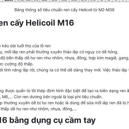
Bảng thông số tiêu chuẩn ren cấy Helicoil từ M2-M36
en cấy Helicoil M16
éo dài tuổi thọ của lỗ ren
áy, mối lắp ren phải thường xuyên tháo lắp có nguy cơ dễ hỏng.
ó độ bền thấp dễ hư ren như nhôm, nhựa, đồng, hợp kim magiê, gang, 
lực cường độ thấp.
i tính năng lắp rời, chúng ta có thể dễ dàng thay mới. Việc tháo lắp
ng được quấn từ lõi thép định hình đặc biệt để tạo ra biên dạng ren
 M6,… Còn ren dương bên ngoài là loại phi tiêu chuẩn.
ắp thường xuyên dễ bị hư ren hoặc là dùng để sửa mối lắp ren đã bị 
ền thấp dễ hư ren như nhôm, nhựa, đồng,…
M16 bằng dụng cụ cầm tay