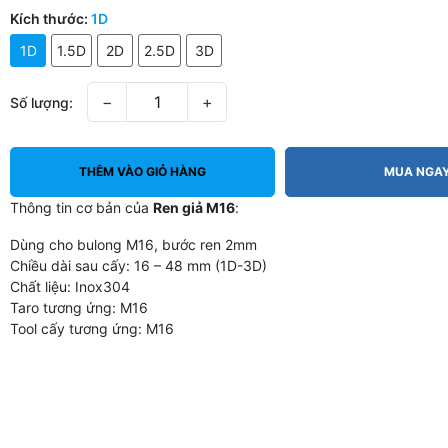
Kích thước:
1D
1D
1.5D
2D
2.5D
3D
−
+
Số lượng:
THÊM VÀO GIỎ HÀNG
MUA NGA
Thông tin cơ bản của
Ren giả M16
:
Dùng cho bulong M16, bước ren 2mm
Chiều dài sau cấy: 16 – 48 mm (1D-3D)
Chất liệu: Inox304
Taro tương ứng: M16
Tool cấy tương ứng: M16