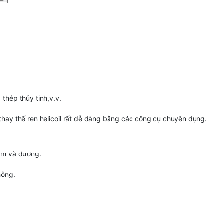
thép thủy tinh,v.v.
 thay thế ren helicoil rất dễ dàng bằng các công cụ chuyên dụng.
 âm và dương.
hỏng.