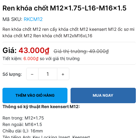
Ren khóa chốt M12x1.75-L16-M16x1.5
Mã SKU:
RKCM12
Ren khóa chốt M12
ren cấy khóa chốt M12
keensert M12
ốc sơ mi
khóa chốt M12
Ren khóa chốt M12xM16xL16
Giá:
43.000₫
Giá thị trường:
49.000₫
Tiết kiệm:
6.000₫
so với giá thị trường
−
+
Số lượng:
THÊM VÀO GIỎ HÀNG
MUA NGAY
Thông số kỹ thuật Ren keensert M12:
Ren trong: M12x1.75
Ren ngoài: M16x1.5
Chiều dài (L): 16mm
Tên tiếng Anh: Key Locking Insert, Keensert