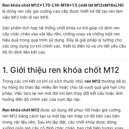
Ren khóa chốt M12x1.75-L16-M16x1.5
(viết tắt M12xM16xL16)
là dòng ren cấy gia cường cao cấp được thiết kế để tạo ren làm
việc M12 trên lỗ ren M16.
Sản phẩm tích hợp hệ thống chốt khóa cơ khí giúp cố định ren
cấy chắc chắn vào vật liệu nền, chống xoay và chống tuột ren
hiệu quả trong quá trình sử dụng. Đây là giải pháp lý tưởng cho
các ứng dụng cơ khí chính xác, thiết bị điện tử và chi tiết yêu cầu
độ ổn định liên kết cao.
1. Giới thiệu ren khóa chốt M12
Trong các chi tiết cơ khí có kích thước nhỏ,
ren M12
thường dễ bị
hư hỏng do tháo lắp nhiều lần hoặc chịu tải vượt quá giới hạn cho
phép. Việc taro lại ren mới đôi khi làm thay đổi kết cấu hoặc ảnh
hưởng đến độ chính xác của cụm lắp ráp.
Ren khóa chốt M12
được sử dụng để phục hồi hoặc gia cường
ren M12 bằng cách tạo ra một lớp ren thép có độ bền cao bên
trong vật liệu nền. Sau khi lắp đặt, các chốt khóa được đóng
xuống giúp ren cấy cố định chắc chắn, hạn chế hiện tượng xoay