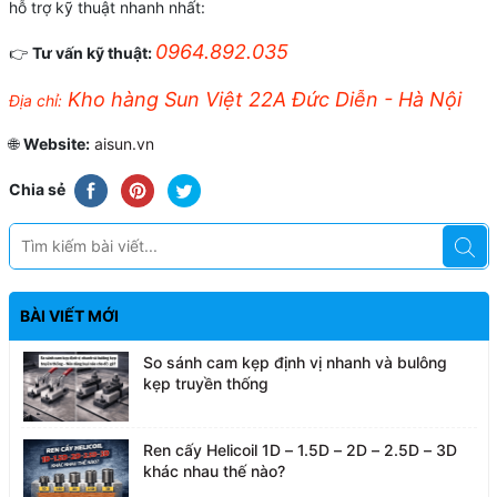
hỗ trợ kỹ thuật nhanh nhất:
0964.892.035
👉
Tư vấn kỹ thuật:
Kho hàng Sun Việt 22A Đức Diễn - Hà Nội
Địa chỉ:
🌐
Website:
aisun.vn
Chia sẻ
BÀI VIẾT MỚI
So sánh cam kẹp định vị nhanh và bulông
kẹp truyền thống
Ren cấy Helicoil 1D – 1.5D – 2D – 2.5D – 3D
khác nhau thế nào?