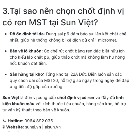
3.Tại sao nên chọn chốt định vị
có ren MST tại Sun Việt?
Độ ổn định tối đa
: Dung sai p6 đảm bảo sự liên kết chặt chẽ
nhất, giúp hệ thống không bị xê dịch dù chỉ 1 micromet.
Bảo vệ lỗ khuôn:
Cơ chế rút chốt bằng ren đặc biệt hữu ích
cho kiểu lắp chặt p6, giúp tháo chốt mà không làm hư hỏng
hốc khuôn đắt tiền.
Sẵn hàng tại kho
: Tổng kho tại 22A Đức Diễn luôn sẵn các
quy cách dài của MST20, hỗ trợ giao ngay trong ngày để đáp
ứng tiến độ gấp của xưởng.
Sun Việt
là đơn vị cung cấp
chốt định vị có ren
và đầy đủ
linh
kiện khuôn mẫu
với kích thước tiêu chuẩn, hàng sẵn kho, hỗ trợ
tư vấn kỹ thuật theo bản vẽ khuôn.
📞
Hotline:
0964 892 035
🌐
Website:
sunei.vn | aisun.vn