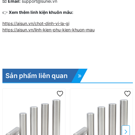
📧
Email:
support@sunei.vn
👉
Xem thêm linh kiện khuôn mẫu:
https://aisun.vn/chot-dinh-vi-la-gi
https://aisun.vn/linh-kien-phu-kien-khuon-mau
Sản phẩm liên quan