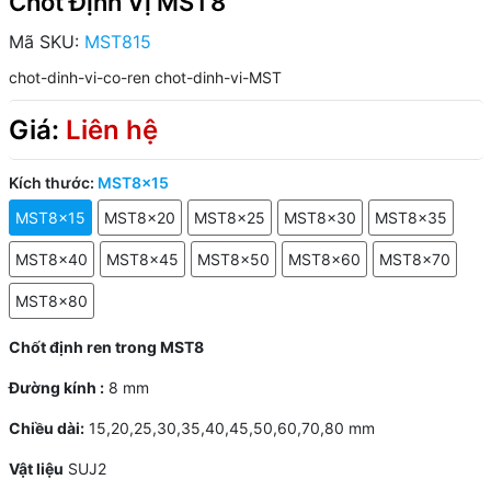
Chốt Định Vị MST8
Mã SKU:
MST815
chot-dinh-vi-co-ren
chot-dinh-vi-MST
Giá:
Liên hệ
Kích thước:
MST8x15
MST8x15
MST8x20
MST8x25
MST8x30
MST8x35
MST8x40
MST8x45
MST8x50
MST8x60
MST8x70
MST8x80
Chốt định ren trong MST8
Đường kính :
8 mm
Chiều dài:
15,20,25,30,35,40,45,50,60,70,80 mm
Vật liệu
SUJ2