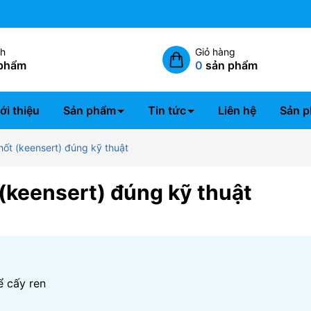
Miễn phí giao hàng nội thành 
ch
Giỏ hàng
phẩm
0
sản phẩm
ới thiệu
Sản phẩm
Tin tức
Liên hệ
Sản p
ốt (keensert) đúng kỹ thuật
(keensert) đúng kỹ thuật
ể cấy ren