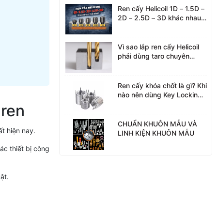
Ren cấy Helicoil 1D – 1.5D –
2D – 2.5D – 3D khác nhau
thế nào?
Vì sao lắp ren cấy Helicoil
phải dùng taro chuyên
dụng?
Ren cấy khóa chốt là gì? Khi
nào nên dùng Key Locking
Insert
 ren
CHUẨN KHUÔN MẪU VÀ
t hiện nay.
LINH KIỆN KHUÔN MẪU
c thiết bị công
ật.