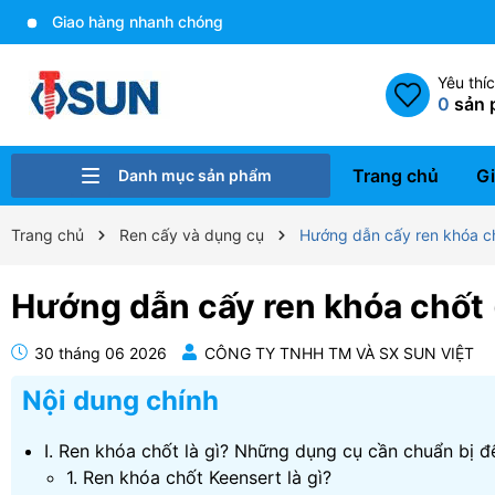
Giao hàng nhanh chóng
Yêu thí
0
sản 
Trang chủ
Gi
Danh mục sản phẩm
Bulong - Ốc vít
Gia công cơ khí
Xử lý bề mặt
Ren cấy Helicoil và dụng cụ
Cam kẹp định vị
Linh kiện khuôn mẫu
Dụng cụ gá kẹp A-one
Trang chủ
Ren cấy và dụng cụ
Hướng dẫn cấy ren khóa ch
Hướng dẫn cấy ren khóa chốt 
30 tháng 06 2026
CÔNG TY TNHH TM VÀ SX SUN VIỆT
Nội dung chính
I. Ren khóa chốt là gì? Những dụng cụ cần chuẩn bị đ
1. Ren khóa chốt Keensert là gì?