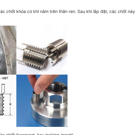
 các chốt khóa cơ khí nằm trên thân ren. Sau khi lắp đặt, các chốt n
óa chốt (keensert, key locking insert)