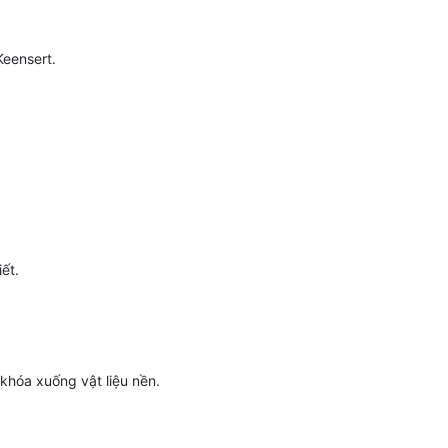
Keensert.
ết.
hóa xuống vật liệu nền.