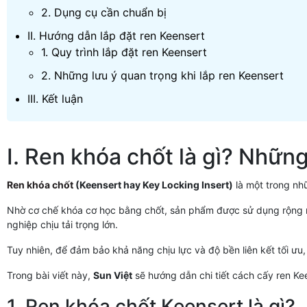
2. Dụng cụ cần chuẩn bị
II. Hướng dẫn lắp đặt ren Keensert
1. Quy trình lắp đặt ren Keensert
2. Những lưu ý quan trọng khi lắp ren Keensert
III. Kết luận
I. Ren khóa chốt là gì? Nhữn
Ren khóa chốt
(Keensert hay Key Locking Insert)
là một trong nhữ
Nhờ cơ chế khóa cơ học bằng chốt, sản phẩm được sử dụng rộng rã
nghiệp chịu tải trọng lớn.
Tuy nhiên, để đảm bảo khả năng chịu lực và độ bền liên kết tối ưu,
Trong bài viết này,
Sun Việt
sẽ hướng dẫn chi tiết cách cấy ren Ke
1. Ren khóa chốt Keensert là gì?