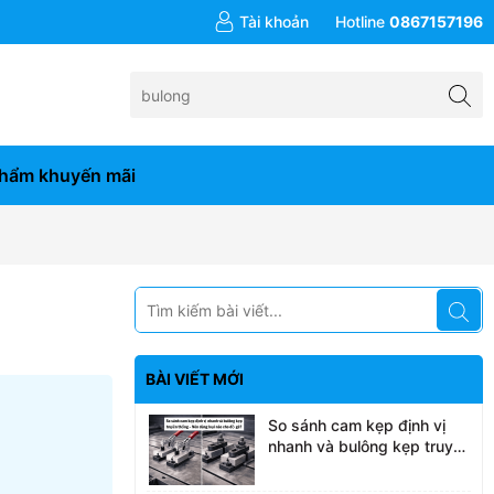
đơn hàng từ 10tr
Tài khoản
Hotline
0867157196
hẩm khuyến mãi
BÀI VIẾT MỚI
So sánh cam kẹp định vị
nhanh và bulông kẹp truyền
thống