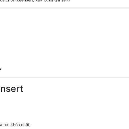
?
ensert
a ren khóa chốt.